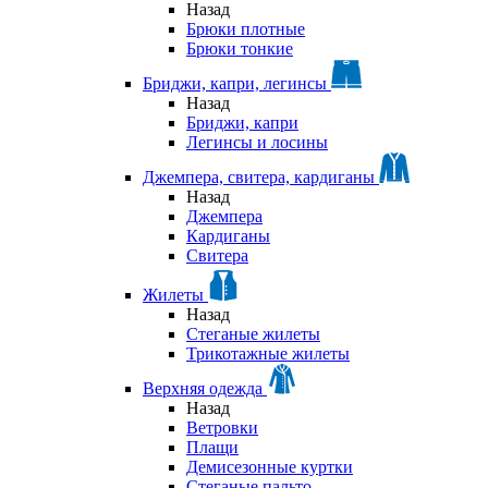
Назад
Брюки плотные
Брюки тонкие
Бриджи, капри, легинсы
Назад
Бриджи, капри
Легинсы и лосины
Джемпера, свитера, кардиганы
Назад
Джемпера
Кардиганы
Свитера
Жилеты
Назад
Стеганые жилеты
Трикотажные жилеты
Верхняя одежда
Назад
Ветровки
Плащи
Демисезонные куртки
Стеганые пальто