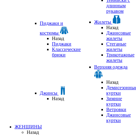
Тенниски с
длинным
рукавом
Жилеты
Пиджаки и
Назад
костюмы
Джинсовые
Назад
жилеты
Пиджаки
Стеганые
Классические
жилеты
брюки
Трикотажные
жилеты
Верхняя одежда
Назад
Демисезонны
Джинсы
куртки
Назад
Зимние
куртки
Ветровки
Джинсовые
куртки
ЖЕНЩИНЫ
Назад