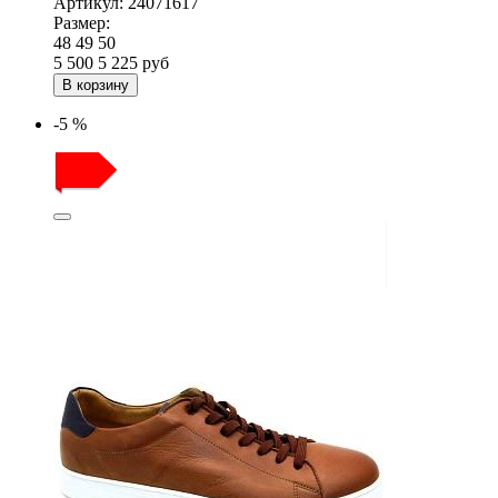
Артикул:
24071617
Размер:
48
49
50
5 500
5 225
руб
В корзину
-5 %