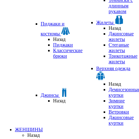
Тенниски с
длинным
рукавом
Жилеты
Пиджаки и
Назад
костюмы
Джинсовые
Назад
жилеты
Пиджаки
Стеганые
Классические
жилеты
брюки
Трикотажные
жилеты
Верхняя одежда
Назад
Демисезонны
Джинсы
куртки
Назад
Зимние
куртки
Ветровки
Джинсовые
куртки
ЖЕНЩИНЫ
Назад