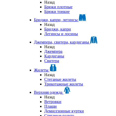
Назад
Брюки плотные
Брюки тонкие
Бриджи, капри, легинсы
Назад
Бриджи, капри
Легинсы и лосины
Джемпера, свитера, кардиганы
Назад
Джемпера
Кардиганы
Свитера
Жилеты
Назад
Стеганые жилеты
Трикотажные жилеты
Верхняя одежда
Назад
Ветровки
Плащи
Демисезонные куртки
Стеганые пальто