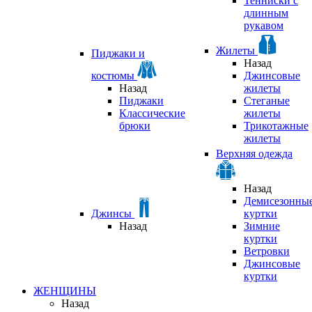
Тенниски с
длинным
рукавом
Жилеты
Пиджаки и
Назад
костюмы
Джинсовые
Назад
жилеты
Пиджаки
Стеганые
Классические
жилеты
брюки
Трикотажные
жилеты
Верхняя одежда
Назад
Демисезонны
Джинсы
куртки
Назад
Зимние
куртки
Ветровки
Джинсовые
куртки
ЖЕНЩИНЫ
Назад