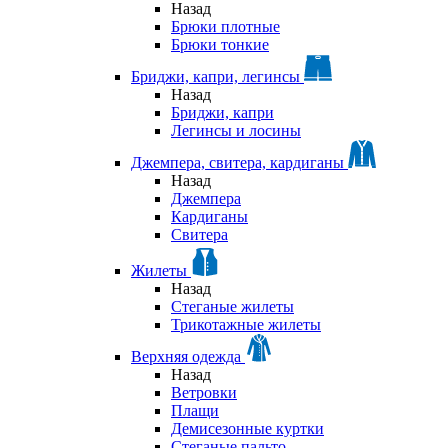
Назад
Брюки плотные
Брюки тонкие
Бриджи, капри, легинсы
Назад
Бриджи, капри
Легинсы и лосины
Джемпера, свитера, кардиганы
Назад
Джемпера
Кардиганы
Свитера
Жилеты
Назад
Стеганые жилеты
Трикотажные жилеты
Верхняя одежда
Назад
Ветровки
Плащи
Демисезонные куртки
Стеганые пальто