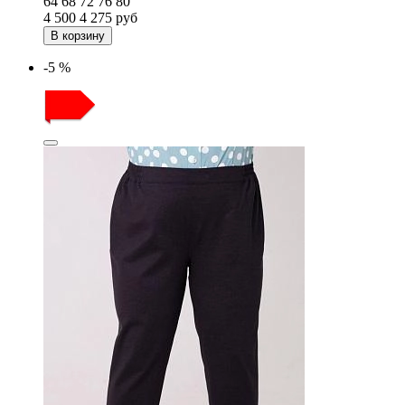
64
68
72
76
80
4 500
4 275
руб
В корзину
-5 %