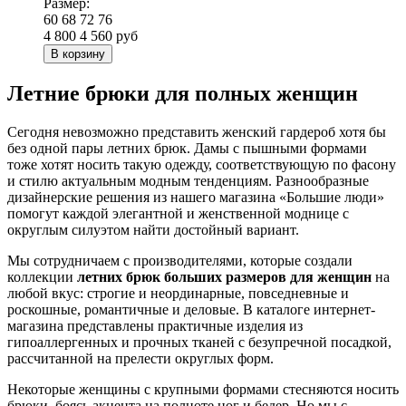
Размер:
60
68
72
76
4 800
4 560
руб
В корзину
Летние брюки для полных женщин
Сегодня невозможно представить женский гардероб хотя бы
без одной пары летних брюк. Дамы с пышными формами
тоже хотят носить такую одежду, соответствующую по фасону
и стилю актуальным модным тенденциям. Разнообразные
дизайнерские решения из нашего магазина «Большие люди»
помогут каждой элегантной и женственной моднице с
округлым силуэтом найти достойный вариант.
Мы сотрудничаем с производителями, которые создали
коллекции
летних брюк больших размеров для женщин
на
любой вкус: строгие и неординарные, повседневные и
роскошные, романтичные и деловые. В каталоге интернет-
магазина представлены практичные изделия из
гипоаллергенных и прочных тканей с безупречной посадкой,
рассчитанной на прелести округлых форм.
Некоторые женщины с крупными формами стесняются носить
брюки, боясь акцента на полноте ног и бедер. Но мы с