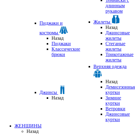
Тенниски с
длинным
рукавом
Жилеты
Пиджаки и
Назад
костюмы
Джинсовые
Назад
жилеты
Пиджаки
Стеганые
Классические
жилеты
брюки
Трикотажные
жилеты
Верхняя одежда
Назад
Демисезонны
Джинсы
куртки
Назад
Зимние
куртки
Ветровки
Джинсовые
куртки
ЖЕНЩИНЫ
Назад