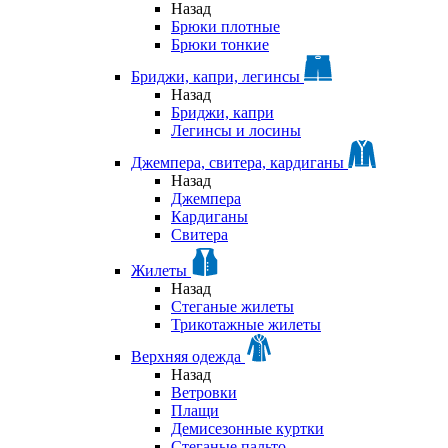
Назад
Брюки плотные
Брюки тонкие
Бриджи, капри, легинсы
Назад
Бриджи, капри
Легинсы и лосины
Джемпера, свитера, кардиганы
Назад
Джемпера
Кардиганы
Свитера
Жилеты
Назад
Стеганые жилеты
Трикотажные жилеты
Верхняя одежда
Назад
Ветровки
Плащи
Демисезонные куртки
Стеганые пальто