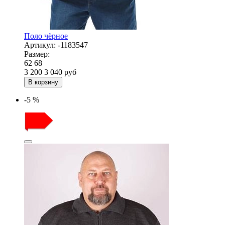
Поло чёрное
Артикул:
-1183547
Размер:
62
68
3 200
3 040
руб
В корзину
-5 %