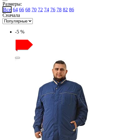
Размеры:
Все
64
66
68
70
72
74
76
78
82
86
Сначала
-5 %