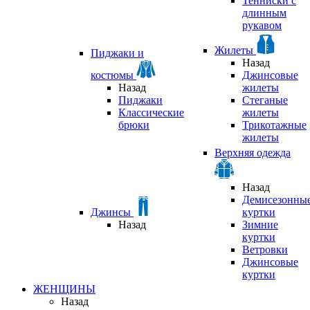
Тенниски с
длинным
рукавом
Жилеты
Пиджаки и
Назад
костюмы
Джинсовые
Назад
жилеты
Пиджаки
Стеганые
Классические
жилеты
брюки
Трикотажные
жилеты
Верхняя одежда
Назад
Демисезонны
Джинсы
куртки
Назад
Зимние
куртки
Ветровки
Джинсовые
куртки
ЖЕНЩИНЫ
Назад