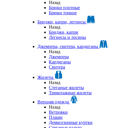
Назад
Брюки плотные
Брюки тонкие
Бриджи, капри, легинсы
Назад
Бриджи, капри
Легинсы и лосины
Джемпера, свитера, кардиганы
Назад
Джемпера
Кардиганы
Свитера
Жилеты
Назад
Стеганые жилеты
Трикотажные жилеты
Верхняя одежда
Назад
Ветровки
Плащи
Демисезонные куртки
Стеганые пальто