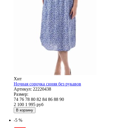
Хит
Ночная сорочка синяя без рукавов
Артикул:
22220438
Размер:
74
76
78
80
82
84
86
88
90
2 100
1 995
руб
В корзину
-5 %