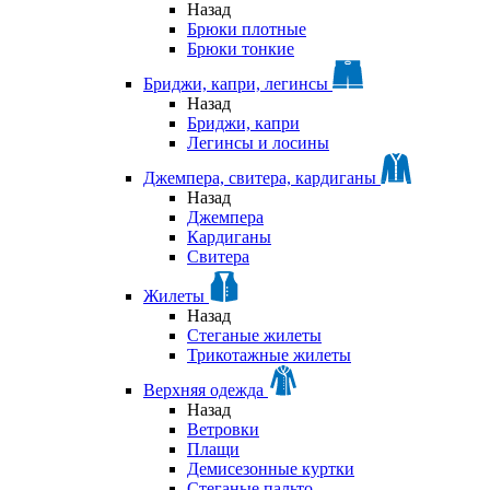
Назад
Брюки плотные
Брюки тонкие
Бриджи, капри, легинсы
Назад
Бриджи, капри
Легинсы и лосины
Джемпера, свитера, кардиганы
Назад
Джемпера
Кардиганы
Свитера
Жилеты
Назад
Стеганые жилеты
Трикотажные жилеты
Верхняя одежда
Назад
Ветровки
Плащи
Демисезонные куртки
Стеганые пальто