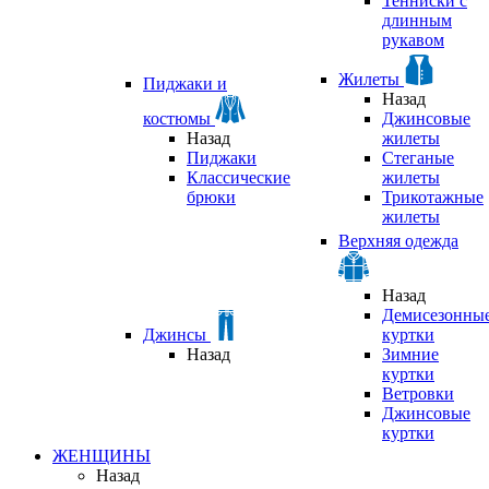
Тенниски с
длинным
рукавом
Жилеты
Пиджаки и
Назад
костюмы
Джинсовые
Назад
жилеты
Пиджаки
Стеганые
Классические
жилеты
брюки
Трикотажные
жилеты
Верхняя одежда
Назад
Демисезонны
Джинсы
куртки
Назад
Зимние
куртки
Ветровки
Джинсовые
куртки
ЖЕНЩИНЫ
Назад