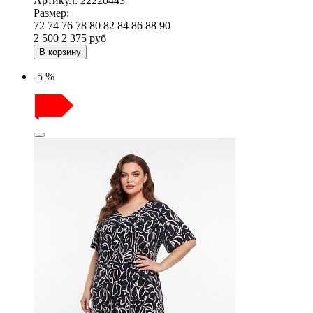
Артикул:
22220443
Размер:
72
74
76
78
80
82
84
86
88
90
2 500
2 375
руб
В корзину
-5 %