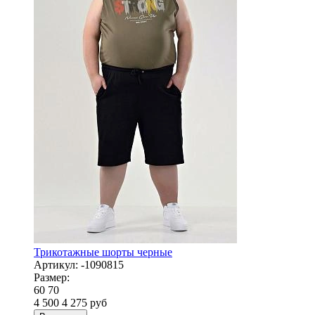
Трикотажные шорты черные
Артикул:
-1090815
Размер:
60
70
4 500
4 275
руб