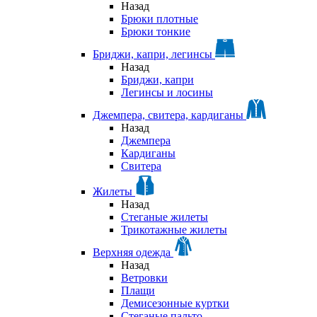
Назад
Брюки плотные
Брюки тонкие
Бриджи, капри, легинсы
Назад
Бриджи, капри
Легинсы и лосины
Джемпера, свитера, кардиганы
Назад
Джемпера
Кардиганы
Свитера
Жилеты
Назад
Стеганые жилеты
Трикотажные жилеты
Верхняя одежда
Назад
Ветровки
Плащи
Демисезонные куртки
Стеганые пальто