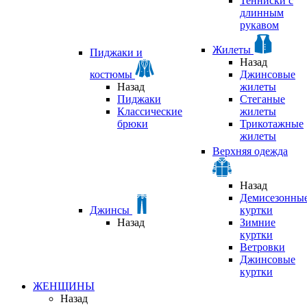
Тенниски с
длинным
рукавом
Жилеты
Пиджаки и
Назад
костюмы
Джинсовые
Назад
жилеты
Пиджаки
Стеганые
Классические
жилеты
брюки
Трикотажные
жилеты
Верхняя одежда
Назад
Демисезонны
Джинсы
куртки
Назад
Зимние
куртки
Ветровки
Джинсовые
куртки
ЖЕНЩИНЫ
Назад