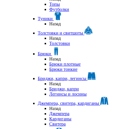
Топы
Футболки
Туники
Назад
Толстовки и свитшоты
Назад
Толстовки
Брюки
Назад
Брюки плотные
Брюки тонкие
Бриджи, капри, легинсы
Назад
Бриджи, капри
Легинсы и лосины
Джемпера, свитера, кардиганы
Назад
Джемпера
Кардиганы
Свитера