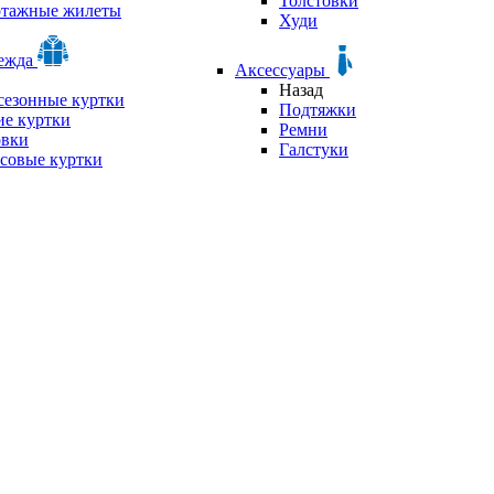
Толстовки
отажные жилеты
Худи
дежда
Аксессуары
Назад
сезонные куртки
Подтяжки
е куртки
Ремни
овки
Галстуки
совые куртки