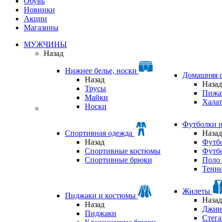
Обувь
Новинки
Акции
Магазины
МУЖЧИНЫ
Назад
Нижнее белье, носки
Домашняя 
Назад
Назад
Трусы
Пижа
Майки
Хала
Носки
Футболки 
Спортивная одежда
Назад
Назад
Футб
Спортивные костюмы
Футб
Спортивные брюки
Поло 
Тенни
Жилеты
Пиджаки и костюмы
Назад
Назад
Джин
Пиджаки
Стег