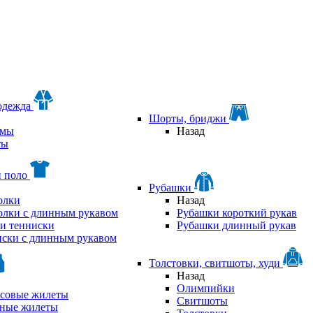
одежда
Шорты, бриджи
мы
Назад
ты
и поло
Рубашки
олки
Назад
олки с длинным рукавом
Рубашки короткий рукав
и тенниски
Рубашки длинный рукав
ски с длинным рукавом
Толстовки, свитшоты, худи
Назад
Олимпийки
совые жилеты
Свитшоты
аные жилеты