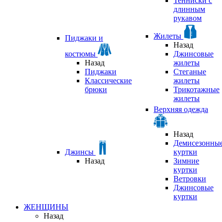
Тенниски с
длинным
рукавом
Жилеты
Пиджаки и
Назад
костюмы
Джинсовые
Назад
жилеты
Пиджаки
Стеганые
Классические
жилеты
брюки
Трикотажные
жилеты
Верхняя одежда
Назад
Демисезонны
Джинсы
куртки
Назад
Зимние
куртки
Ветровки
Джинсовые
куртки
ЖЕНЩИНЫ
Назад