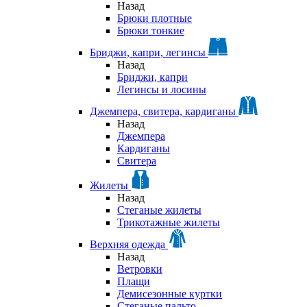
Назад
Брюки плотные
Брюки тонкие
Бриджи, капри, легинсы
Назад
Бриджи, капри
Легинсы и лосины
Джемпера, свитера, кардиганы
Назад
Джемпера
Кардиганы
Свитера
Жилеты
Назад
Стеганые жилеты
Трикотажные жилеты
Верхняя одежда
Назад
Ветровки
Плащи
Демисезонные куртки
Стеганые пальто