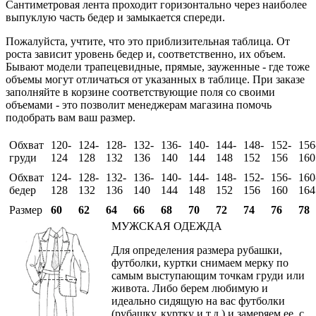
Сантиметровая лента проходит горизонтально через наиболее
выпуклую часть бедер и замыкается спереди.
Пожалуйста, учтите, что это приблизительная таблица. От
роста зависит уровень бедер и, соответственно, их объем.
Бывают модели трапецевидные, прямые, зауженные - где тоже
объемы могут отличаться от указанных в таблице. При заказе
заполняйте в корзине соответствующие поля со своими
объемами - это позволит менеджерам магазина помочь
подобрать вам ваш размер.
Обхват
120-
124-
128-
132-
136-
140-
144-
148-
152-
156
груди
124
128
132
136
140
144
148
152
156
160
Обхват
124-
128-
132-
136-
140-
144-
148-
152-
156-
160
бедер
128
132
136
140
144
148
152
156
160
164
Размер
60
62
64
66
68
70
72
74
76
78
МУЖСКАЯ ОДЕЖДА
Для определения размера рубашки,
футболки, куртки снимаем мерку по
самым выступающим точкам груди или
живота. Либо берем любимую и
идеально сидящую на вас футболки
(рубашку, куртку и т.д.) и замеряем ее, с