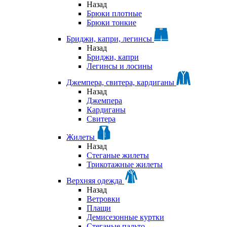
Назад
Брюки плотные
Брюки тонкие
Бриджи, капри, легинсы
Назад
Бриджи, капри
Легинсы и лосины
Джемпера, свитера, кардиганы
Назад
Джемпера
Кардиганы
Свитера
Жилеты
Назад
Стеганые жилеты
Трикотажные жилеты
Верхняя одежда
Назад
Ветровки
Плащи
Демисезонные куртки
Стеганые пальто