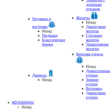
Тенниски с
длинным
рукавом
Жилеты
Пиджаки и
Назад
костюмы
Джинсовые
Назад
жилеты
Пиджаки
Стеганые
Классические
жилеты
брюки
Трикотажные
жилеты
Верхняя одежда
Назад
Демисезонны
Джинсы
куртки
Назад
Зимние
куртки
Ветровки
Джинсовые
куртки
ЖЕНЩИНЫ
Назад