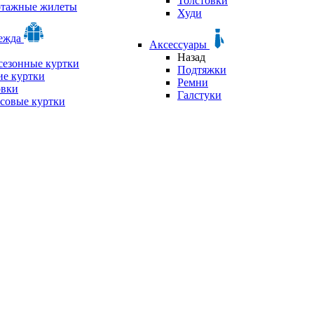
Толстовки
отажные жилеты
Худи
дежда
Аксессуары
Назад
сезонные куртки
Подтяжки
е куртки
Ремни
овки
Галстуки
совые куртки