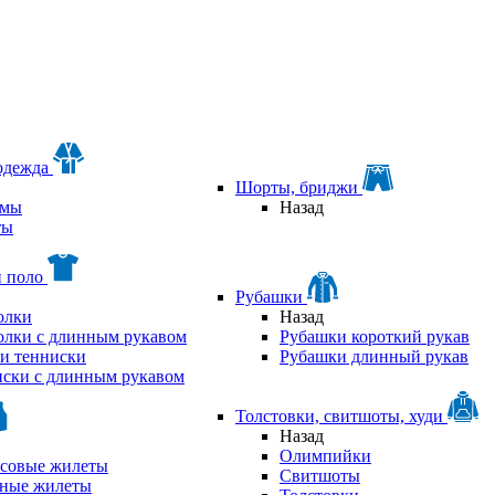
одежда
Шорты, бриджи
мы
Назад
ты
и поло
Рубашки
олки
Назад
олки с длинным рукавом
Рубашки короткий рукав
и тенниски
Рубашки длинный рукав
ски с длинным рукавом
Толстовки, свитшоты, худи
Назад
Олимпийки
совые жилеты
Свитшоты
аные жилеты