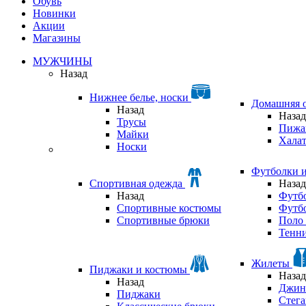
Обувь
Новинки
Акции
Магазины
МУЖЧИНЫ
Назад
Нижнее белье, носки
Домашняя 
Назад
Назад
Трусы
Пижа
Майки
Хала
Носки
Футболки 
Спортивная одежда
Назад
Назад
Футб
Спортивные костюмы
Футб
Спортивные брюки
Поло 
Тенни
Жилеты
Пиджаки и костюмы
Назад
Назад
Джин
Пиджаки
Стег