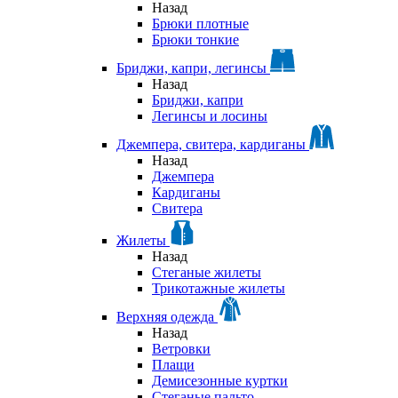
Назад
Брюки плотные
Брюки тонкие
Бриджи, капри, легинсы
Назад
Бриджи, капри
Легинсы и лосины
Джемпера, свитера, кардиганы
Назад
Джемпера
Кардиганы
Свитера
Жилеты
Назад
Стеганые жилеты
Трикотажные жилеты
Верхняя одежда
Назад
Ветровки
Плащи
Демисезонные куртки
Стеганые пальто