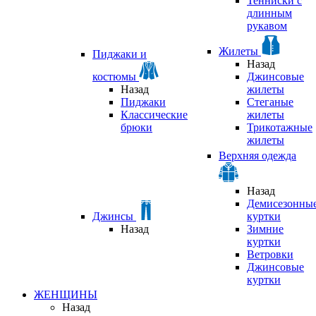
Тенниски с
длинным
рукавом
Жилеты
Пиджаки и
Назад
костюмы
Джинсовые
Назад
жилеты
Пиджаки
Стеганые
Классические
жилеты
брюки
Трикотажные
жилеты
Верхняя одежда
Назад
Демисезонны
Джинсы
куртки
Назад
Зимние
куртки
Ветровки
Джинсовые
куртки
ЖЕНЩИНЫ
Назад