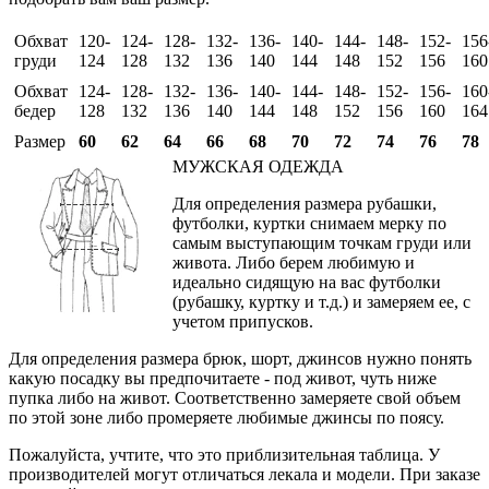
Обхват
120-
124-
128-
132-
136-
140-
144-
148-
152-
156
груди
124
128
132
136
140
144
148
152
156
160
Обхват
124-
128-
132-
136-
140-
144-
148-
152-
156-
160
бедер
128
132
136
140
144
148
152
156
160
164
Размер
60
62
64
66
68
70
72
74
76
78
МУЖСКАЯ ОДЕЖДА
Для определения размера рубашки,
футболки, куртки снимаем мерку по
самым выступающим точкам груди или
живота. Либо берем любимую и
идеально сидящую на вас футболки
(рубашку, куртку и т.д.) и замеряем ее, с
учетом припусков.
Для определения размера брюк, шорт, джинсов нужно понять
какую посадку вы предпочитаете - под живот, чуть ниже
пупка либо на живот. Соответственно замеряете свой объем
по этой зоне либо промеряете любимые джинсы по поясу.
Пожалуйста, учтите, что это приблизительная таблица. У
производителей могут отличаться лекала и модели. При заказе