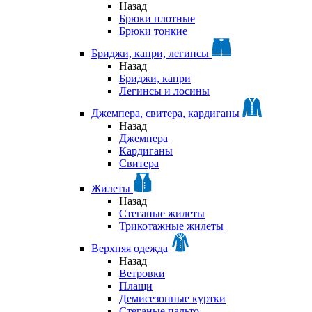
Назад
Брюки плотные
Брюки тонкие
Бриджи, капри, легинсы
Назад
Бриджи, капри
Легинсы и лосины
Джемпера, свитера, кардиганы
Назад
Джемпера
Кардиганы
Свитера
Жилеты
Назад
Стеганые жилеты
Трикотажные жилеты
Верхняя одежда
Назад
Ветровки
Плащи
Демисезонные куртки
Стеганые пальто