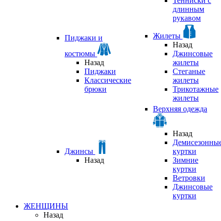
Тенниски с
длинным
рукавом
Жилеты
Пиджаки и
Назад
костюмы
Джинсовые
Назад
жилеты
Пиджаки
Стеганые
Классические
жилеты
брюки
Трикотажные
жилеты
Верхняя одежда
Назад
Демисезонны
Джинсы
куртки
Назад
Зимние
куртки
Ветровки
Джинсовые
куртки
ЖЕНЩИНЫ
Назад