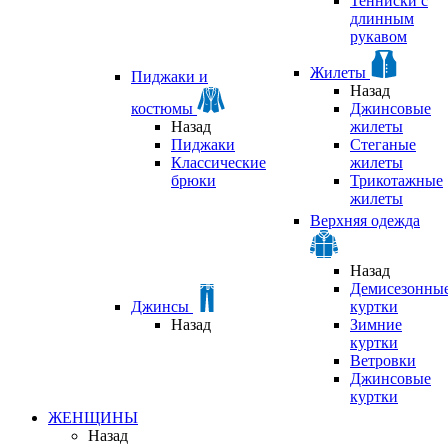
Тенниски с
длинным
рукавом
Жилеты
Пиджаки и
Назад
костюмы
Джинсовые
Назад
жилеты
Пиджаки
Стеганые
Классические
жилеты
брюки
Трикотажные
жилеты
Верхняя одежда
Назад
Демисезонны
Джинсы
куртки
Назад
Зимние
куртки
Ветровки
Джинсовые
куртки
ЖЕНЩИНЫ
Назад