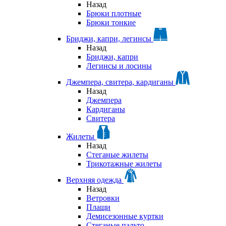
Назад
Брюки плотные
Брюки тонкие
Бриджи, капри, легинсы
Назад
Бриджи, капри
Легинсы и лосины
Джемпера, свитера, кардиганы
Назад
Джемпера
Кардиганы
Свитера
Жилеты
Назад
Стеганые жилеты
Трикотажные жилеты
Верхняя одежда
Назад
Ветровки
Плащи
Демисезонные куртки
Стеганые пальто