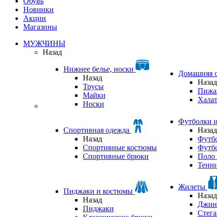
Обувь
Новинки
Акции
Магазины
МУЖЧИНЫ
Назад
Нижнее белье, носки
Домашняя 
Назад
Назад
Трусы
Пижа
Майки
Хала
Носки
Футболки 
Спортивная одежда
Назад
Назад
Футб
Спортивные костюмы
Футб
Спортивные брюки
Поло 
Тенни
Жилеты
Пиджаки и костюмы
Назад
Назад
Джин
Пиджаки
Стег