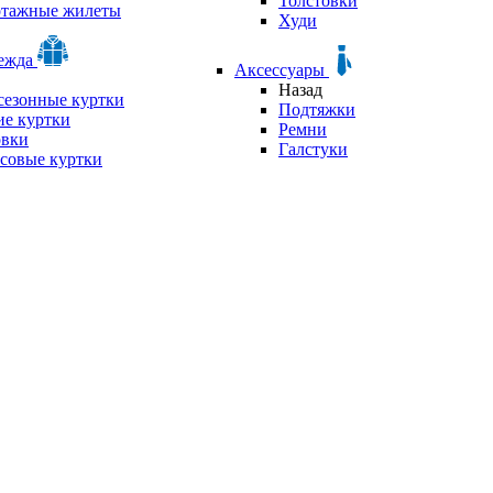
Толстовки
отажные жилеты
Худи
дежда
Аксессуары
Назад
сезонные куртки
Подтяжки
е куртки
Ремни
овки
Галстуки
совые куртки