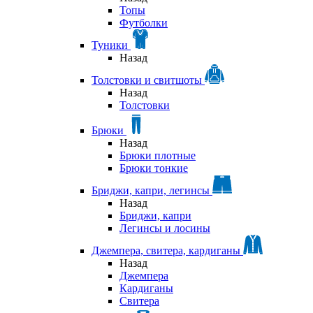
Топы
Футболки
Туники
Назад
Толстовки и свитшоты
Назад
Толстовки
Брюки
Назад
Брюки плотные
Брюки тонкие
Бриджи, капри, легинсы
Назад
Бриджи, капри
Легинсы и лосины
Джемпера, свитера, кардиганы
Назад
Джемпера
Кардиганы
Свитера