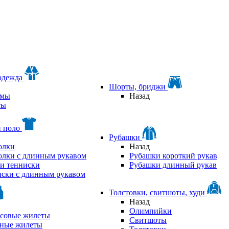
одежда
Шорты, бриджи
мы
Назад
ты
и поло
Рубашки
олки
Назад
олки с длинным рукавом
Рубашки короткий рукав
и тенниски
Рубашки длинный рукав
ски с длинным рукавом
Толстовки, свитшоты, худи
Назад
Олимпийки
совые жилеты
Свитшоты
аные жилеты