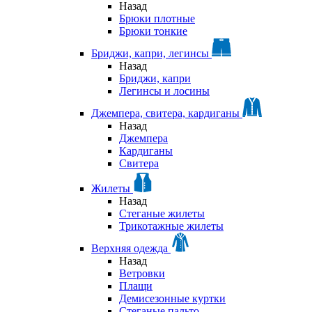
Назад
Брюки плотные
Брюки тонкие
Бриджи, капри, легинсы
Назад
Бриджи, капри
Легинсы и лосины
Джемпера, свитера, кардиганы
Назад
Джемпера
Кардиганы
Свитера
Жилеты
Назад
Стеганые жилеты
Трикотажные жилеты
Верхняя одежда
Назад
Ветровки
Плащи
Демисезонные куртки
Стеганые пальто