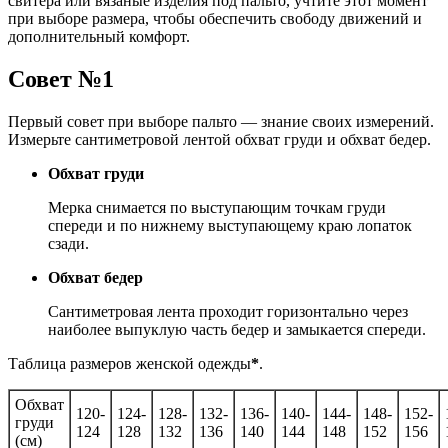
свитера или вязаные изделия под пальто, учтите этот момент
при выборе размера, чтобы обеспечить свободу движений и
дополнительный комфорт.
Совет №1
Первый совет при выборе пальто — знание своих измерений.
Измерьте сантиметровой лентой обхват груди и обхват бедер.
Обхват груди
Мерка снимается по выступающим точкам груди
спереди и по нижнему выступающему краю лопаток
сзади.
Обхват бедер
Сантиметровая лента проходит горизонтально через
наиболее выпуклую часть бедер и замыкается спереди.
Таблица размеров женской одежды
*
.
Обхват
120-
124-
128-
132-
136-
140-
144-
148-
152-
груди
124
128
132
136
140
144
148
152
156
(см)