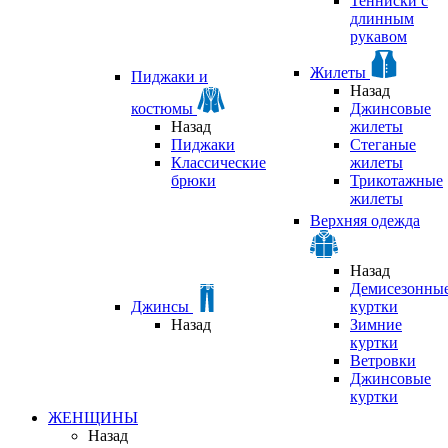
Тенниски с
длинным
рукавом
Жилеты
Пиджаки и
Назад
костюмы
Джинсовые
Назад
жилеты
Пиджаки
Стеганые
Классические
жилеты
брюки
Трикотажные
жилеты
Верхняя одежда
Назад
Демисезонны
Джинсы
куртки
Назад
Зимние
куртки
Ветровки
Джинсовые
куртки
ЖЕНЩИНЫ
Назад