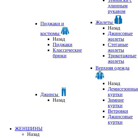
Тенниски с
длинным
рукавом
Жилеты
Пиджаки и
Назад
костюмы
Джинсовые
Назад
жилеты
Пиджаки
Стеганые
Классические
жилеты
брюки
Трикотажные
жилеты
Верхняя одежда
Назад
Демисезонны
Джинсы
куртки
Назад
Зимние
куртки
Ветровки
Джинсовые
куртки
ЖЕНЩИНЫ
Назад