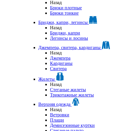
Назад
Брюки плотные
Брюки тонкие
Бриджи, капри, легинсы
Назад
Бриджи, капри
Легинсы и лосины
Джемпера, свитера, кардиганы
Назад
Джемпера
Кардиганы
Свитера
Жилеты
Назад
Стеганые жилеты
Трикотажные жилеты
Верхняя одежда
Назад
Ветровки
Плащи
Демисезонные куртки
Стеганые пальто