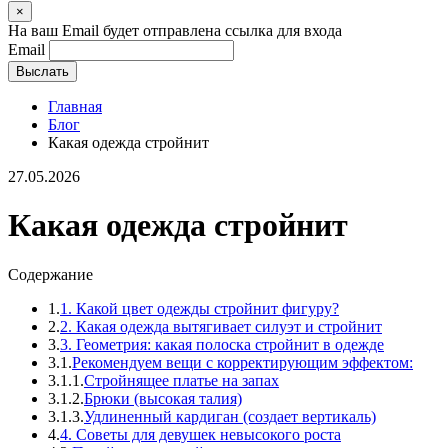
×
На ваш Email будет отправлена ссылка для входа
Email
Выслать
Главная
Блог
Какая одежда стройнит
27.05.2026
Какая одежда стройнит
Содержание
1.
1. Какой цвет одежды стройнит фигуру?
2.
2. Какая одежда вытягивает силуэт и стройнит
3.
3. Геометрия: какая полоска стройнит в одежде
3.1.
Рекомендуем вещи с корректирующим эффектом:
3.1.1.
Стройнящее платье на запах
3.1.2.
Брюки (высокая талия)
3.1.3.
Удлиненный кардиган (создает вертикаль)
4.
4. Советы для девушек невысокого роста