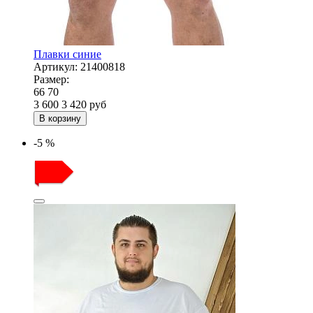
Плавки синие
Артикул:
21400818
Размер:
66
70
3 600
3 420
руб
В корзину
-5 %