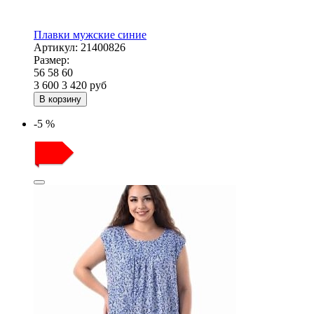
Плавки мужские синие
Артикул:
21400826
Размер:
56
58
60
3 600
3 420
руб
В корзину
-5 %