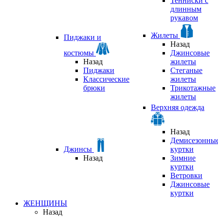
Тенниски с
длинным
рукавом
Жилеты
Пиджаки и
Назад
костюмы
Джинсовые
Назад
жилеты
Пиджаки
Стеганые
Классические
жилеты
брюки
Трикотажные
жилеты
Верхняя одежда
Назад
Демисезонны
Джинсы
куртки
Назад
Зимние
куртки
Ветровки
Джинсовые
куртки
ЖЕНЩИНЫ
Назад