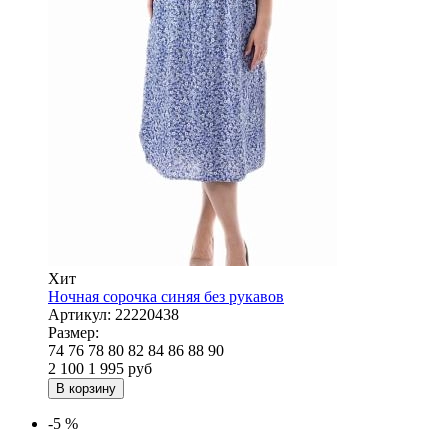
Хит
Ночная сорочка синяя без рукавов
Артикул:
22220438
Размер:
74
76
78
80
82
84
86
88
90
2 100
1 995
руб
В корзину
-5 %