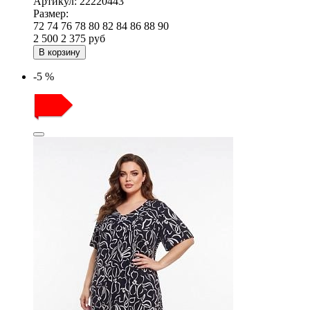
Артикул:
22220443
Размер:
72
74
76
78
80
82
84
86
88
90
2 500
2 375
руб
В корзину
-5 %