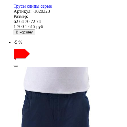
Трусы слипы серые
Артикул:
-1020323
Размер:
62
64
70
72
74
1 700
1 615
руб
В корзину
-5 %