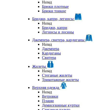
Назад
Брюки плотные
Брюки тонкие
Бриджи, капри, легинсы
Назад
Бриджи, капри
Легинсы и лосины
Джемпера, свитера, кардиганы
Назад
Джемпера
Кардиганы
Свитера
Жилеты
Назад
Стеганые жилеты
Трикотажные жилеты
Верхняя одежда
Назад
Ветровки
Плащи
Демисезонные куртки
Стеганые пальто