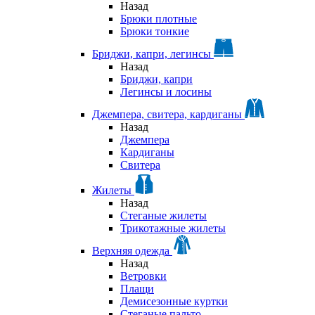
Назад
Брюки плотные
Брюки тонкие
Бриджи, капри, легинсы
Назад
Бриджи, капри
Легинсы и лосины
Джемпера, свитера, кардиганы
Назад
Джемпера
Кардиганы
Свитера
Жилеты
Назад
Стеганые жилеты
Трикотажные жилеты
Верхняя одежда
Назад
Ветровки
Плащи
Демисезонные куртки
Стеганые пальто