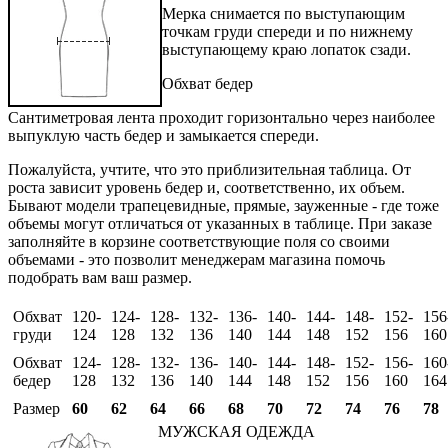
Мерка снимается по выступающим
точкам груди спереди и по нижнему
выступающему краю лопаток сзади.
Обхват бедер
Сантиметровая лента проходит горизонтально через наиболее
выпуклую часть бедер и замыкается спереди.
Пожалуйста, учтите, что это приблизительная таблица. От
роста зависит уровень бедер и, соответственно, их объем.
Бывают модели трапецевидные, прямые, зауженные - где тоже
объемы могут отличаться от указанных в таблице. При заказе
заполняйте в корзине соответствующие поля со своими
объемами - это позволит менеджерам магазина помочь
подобрать вам ваш размер.
Обхват
120-
124-
128-
132-
136-
140-
144-
148-
152-
156
груди
124
128
132
136
140
144
148
152
156
160
Обхват
124-
128-
132-
136-
140-
144-
148-
152-
156-
160
бедер
128
132
136
140
144
148
152
156
160
164
Размер
60
62
64
66
68
70
72
74
76
78
МУЖСКАЯ ОДЕЖДА