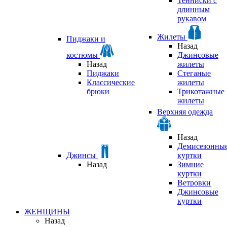
Тенниски с
длинным
рукавом
Жилеты
Пиджаки и
Назад
костюмы
Джинсовые
Назад
жилеты
Пиджаки
Стеганые
Классические
жилеты
брюки
Трикотажные
жилеты
Верхняя одежда
Назад
Демисезонны
Джинсы
куртки
Назад
Зимние
куртки
Ветровки
Джинсовые
куртки
ЖЕНЩИНЫ
Назад