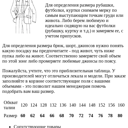
Для определения размера рубашки,
футболки, куртки снимаем мерку по
самым выступающим точкам груди или
живота. Либо берем любимую и
идеально сидящую на вас футболки
(рубашку, куртку и т.д.) и замеряем ее, с
учетом припусков.
Для определения размера брюк, шорт, джинсов нужно понять
какую посадку вы предпочитаете - под живот, чуть ниже
пупка либо на живот. Соответственно замеряете свой объем
по этой зоне либо промеряете любимые джинсы по поясу.
Пожалуйста, учтите, что это приблизительная таблица. У
производителей могут отличаться лекала и модели. При заказе
заполняйте в корзине соответствующие поля с вашими
объемами - это позволит нашим менеджерам помочь
подобрать вам ваш размер.
Обхват
120
124
128
132
136
140
144
148
152
156
160
талии
Размер
60
62
64
66
68
70
72
74
76
78
80
Сопутствующие товары