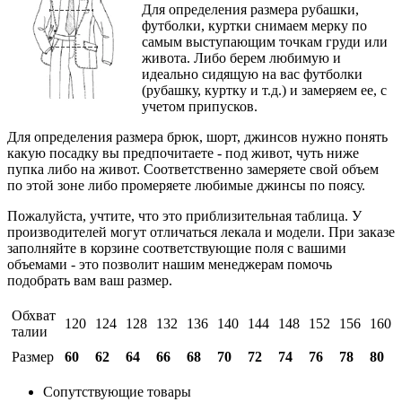
Для определения размера рубашки,
футболки, куртки снимаем мерку по
самым выступающим точкам груди или
живота. Либо берем любимую и
идеально сидящую на вас футболки
(рубашку, куртку и т.д.) и замеряем ее, с
учетом припусков.
Для определения размера брюк, шорт, джинсов нужно понять
какую посадку вы предпочитаете - под живот, чуть ниже
пупка либо на живот. Соответственно замеряете свой объем
по этой зоне либо промеряете любимые джинсы по поясу.
Пожалуйста, учтите, что это приблизительная таблица. У
производителей могут отличаться лекала и модели. При заказе
заполняйте в корзине соответствующие поля с вашими
объемами - это позволит нашим менеджерам помочь
подобрать вам ваш размер.
Обхват
120
124
128
132
136
140
144
148
152
156
160
талии
Размер
60
62
64
66
68
70
72
74
76
78
80
Сопутствующие товары