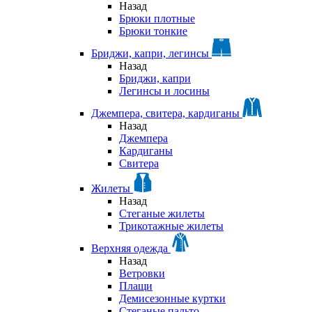
Назад
Брюки плотные
Брюки тонкие
Бриджи, капри, легинсы
Назад
Бриджи, капри
Легинсы и лосины
Джемпера, свитера, кардиганы
Назад
Джемпера
Кардиганы
Свитера
Жилеты
Назад
Стеганые жилеты
Трикотажные жилеты
Верхняя одежда
Назад
Ветровки
Плащи
Демисезонные куртки
Стеганые пальто