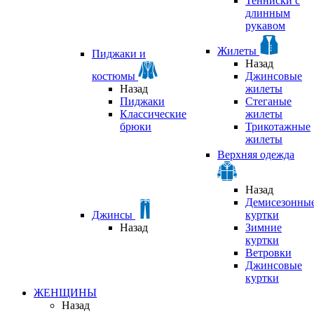
Тенниски с
длинным
рукавом
Жилеты
Пиджаки и
Назад
костюмы
Джинсовые
Назад
жилеты
Пиджаки
Стеганые
Классические
жилеты
брюки
Трикотажные
жилеты
Верхняя одежда
Назад
Демисезонны
Джинсы
куртки
Назад
Зимние
куртки
Ветровки
Джинсовые
куртки
ЖЕНЩИНЫ
Назад