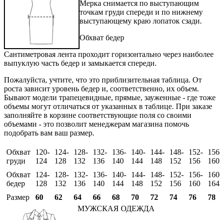
Мерка снимается по выступающим
точкам груди спереди и по нижнему
выступающему краю лопаток сзади.
Обхват бедер
Сантиметровая лента проходит горизонтально через наиболее
выпуклую часть бедер и замыкается спереди.
Пожалуйста, учтите, что это приблизительная таблица. От
роста зависит уровень бедер и, соответственно, их объем.
Бывают модели трапецевидные, прямые, зауженные - где тоже
объемы могут отличаться от указанных в таблице. При заказе
заполняйте в корзине соответствующие поля со своими
объемами - это позволит менеджерам магазина помочь
подобрать вам ваш размер.
Обхват
120-
124-
128-
132-
136-
140-
144-
148-
152-
156
груди
124
128
132
136
140
144
148
152
156
160
Обхват
124-
128-
132-
136-
140-
144-
148-
152-
156-
160
бедер
128
132
136
140
144
148
152
156
160
164
Размер
60
62
64
66
68
70
72
74
76
78
МУЖСКАЯ ОДЕЖДА