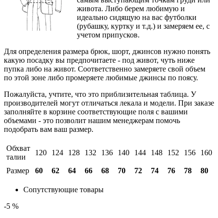
живота. Либо берем любимую и
идеально сидящую на вас футболки
(рубашку, куртку и т.д.) и замеряем ее, с
учетом припусков.
Для определения размера брюк, шорт, джинсов нужно понять
какую посадку вы предпочитаете - под живот, чуть ниже
пупка либо на живот. Соответственно замеряете свой объем
по этой зоне либо промеряете любимые джинсы по поясу.
Пожалуйста, учтите, что это приблизительная таблица. У
производителей могут отличаться лекала и модели. При заказе
заполняйте в корзине соответствующие поля с вашими
объемами - это позволит нашим менеджерам помочь
подобрать вам ваш размер.
Обхват
120
124
128
132
136
140
144
148
152
156
160
талии
Размер
60
62
64
66
68
70
72
74
76
78
80
Сопутствующие товары
-5 %