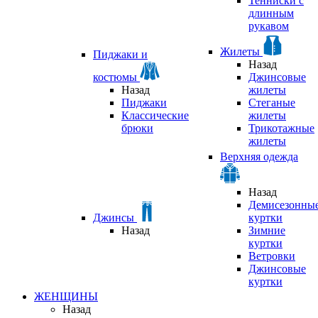
Тенниски с
длинным
рукавом
Жилеты
Пиджаки и
Назад
костюмы
Джинсовые
Назад
жилеты
Пиджаки
Стеганые
Классические
жилеты
брюки
Трикотажные
жилеты
Верхняя одежда
Назад
Демисезонны
Джинсы
куртки
Назад
Зимние
куртки
Ветровки
Джинсовые
куртки
ЖЕНЩИНЫ
Назад