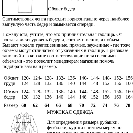
Обхват бедер
Сантиметровая лента проходит горизонтально через наиболее
выпуклую часть бедер и замыкается спереди.
Пожалуйста, учтите, что это приблизительная таблица. От
роста зависит уровень бедер и, соответственно, их объем.
Бывают модели трапецевидные, прямые, зауженные - где тоже
объемы могут отличаться от указанных в таблице. При заказе
заполняйте в корзине соответствующие поля со своими
объемами - это позволит менеджерам магазина помочь
подобрать вам ваш размер.
Обхват
120-
124-
128-
132-
136-
140-
144-
148-
152-
156
груди
124
128
132
136
140
144
148
152
156
160
Обхват
124-
128-
132-
136-
140-
144-
148-
152-
156-
160
бедер
128
132
136
140
144
148
152
156
160
164
Размер
60
62
64
66
68
70
72
74
76
78
МУЖСКАЯ ОДЕЖДА
Для определения размера рубашки,
футболки, куртки снимаем мерку по
самым выступающим точкам груди или