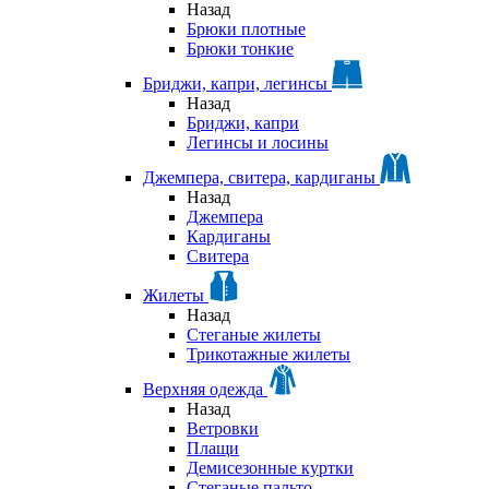
Назад
Брюки плотные
Брюки тонкие
Бриджи, капри, легинсы
Назад
Бриджи, капри
Легинсы и лосины
Джемпера, свитера, кардиганы
Назад
Джемпера
Кардиганы
Свитера
Жилеты
Назад
Стеганые жилеты
Трикотажные жилеты
Верхняя одежда
Назад
Ветровки
Плащи
Демисезонные куртки
Стеганые пальто