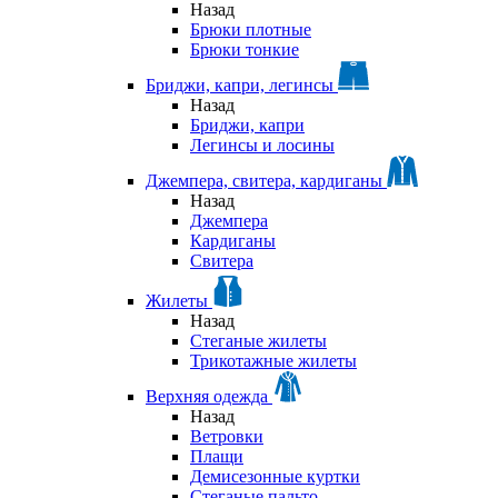
Назад
Брюки плотные
Брюки тонкие
Бриджи, капри, легинсы
Назад
Бриджи, капри
Легинсы и лосины
Джемпера, свитера, кардиганы
Назад
Джемпера
Кардиганы
Свитера
Жилеты
Назад
Стеганые жилеты
Трикотажные жилеты
Верхняя одежда
Назад
Ветровки
Плащи
Демисезонные куртки
Стеганые пальто