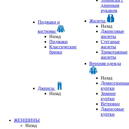
Тенниски с
длинным
рукавом
Жилеты
Пиджаки и
Назад
костюмы
Джинсовые
Назад
жилеты
Пиджаки
Стеганые
Классические
жилеты
брюки
Трикотажные
жилеты
Верхняя одежда
Назад
Демисезонны
Джинсы
куртки
Назад
Зимние
куртки
Ветровки
Джинсовые
куртки
ЖЕНЩИНЫ
Назад