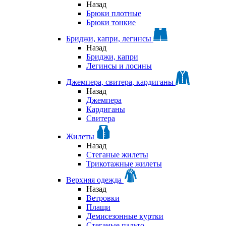
Назад
Брюки плотные
Брюки тонкие
Бриджи, капри, легинсы
Назад
Бриджи, капри
Легинсы и лосины
Джемпера, свитера, кардиганы
Назад
Джемпера
Кардиганы
Свитера
Жилеты
Назад
Стеганые жилеты
Трикотажные жилеты
Верхняя одежда
Назад
Ветровки
Плащи
Демисезонные куртки
Стеганые пальто