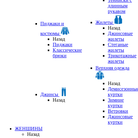
Тенниски с
длинным
рукавом
Жилеты
Пиджаки и
Назад
костюмы
Джинсовые
Назад
жилеты
Пиджаки
Стеганые
Классические
жилеты
брюки
Трикотажные
жилеты
Верхняя одежда
Назад
Демисезонны
Джинсы
куртки
Назад
Зимние
куртки
Ветровки
Джинсовые
куртки
ЖЕНЩИНЫ
Назад