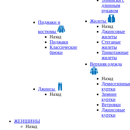
Тенниски с
длинным
рукавом
Жилеты
Пиджаки и
Назад
костюмы
Джинсовые
Назад
жилеты
Пиджаки
Стеганые
Классические
жилеты
брюки
Трикотажные
жилеты
Верхняя одежда
Назад
Демисезонны
Джинсы
куртки
Назад
Зимние
куртки
Ветровки
Джинсовые
куртки
ЖЕНЩИНЫ
Назад