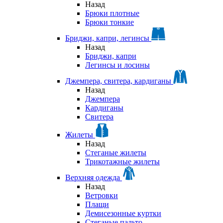
Назад
Брюки плотные
Брюки тонкие
Бриджи, капри, легинсы
Назад
Бриджи, капри
Легинсы и лосины
Джемпера, свитера, кардиганы
Назад
Джемпера
Кардиганы
Свитера
Жилеты
Назад
Стеганые жилеты
Трикотажные жилеты
Верхняя одежда
Назад
Ветровки
Плащи
Демисезонные куртки
Стеганые пальто