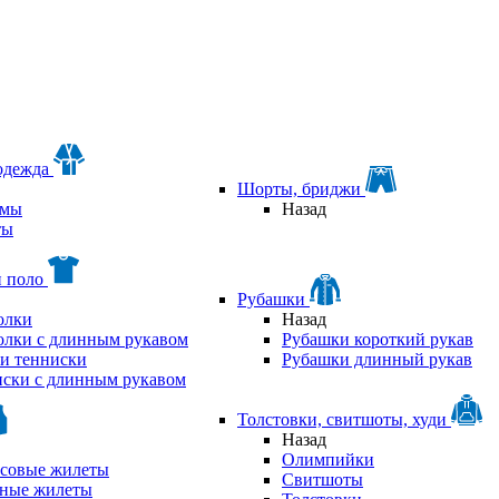
одежда
Шорты, бриджи
мы
Назад
ты
и поло
Рубашки
олки
Назад
олки с длинным рукавом
Рубашки короткий рукав
и тенниски
Рубашки длинный рукав
ски с длинным рукавом
Толстовки, свитшоты, худи
Назад
Олимпийки
совые жилеты
Свитшоты
аные жилеты