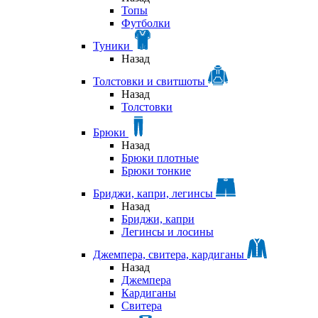
Топы
Футболки
Туники
Назад
Толстовки и свитшоты
Назад
Толстовки
Брюки
Назад
Брюки плотные
Брюки тонкие
Бриджи, капри, легинсы
Назад
Бриджи, капри
Легинсы и лосины
Джемпера, свитера, кардиганы
Назад
Джемпера
Кардиганы
Свитера