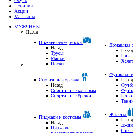
Обувь
Новинки
Акции
Магазины
МУЖЧИНЫ
Назад
Нижнее белье, носки
Домашняя 
Назад
Назад
Трусы
Пижа
Майки
Хала
Носки
Футболки 
Спортивная одежда
Назад
Назад
Футб
Спортивные костюмы
Футб
Спортивные брюки
Поло 
Тенни
Жилеты
Пиджаки и костюмы
Назад
Назад
Джин
Пиджаки
Стег