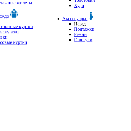
Толстовки
отажные жилеты
Худи
дежда
Аксессуары
Назад
сезонные куртки
Подтяжки
е куртки
Ремни
овки
Галстуки
совые куртки