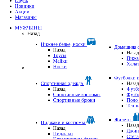
Обувь
Новинки
Акции
Магазины
МУЖЧИНЫ
Назад
Нижнее белье, носки
Домашняя 
Назад
Назад
Трусы
Пижа
Майки
Хала
Носки
Футболки 
Спортивная одежда
Назад
Назад
Футб
Спортивные костюмы
Футб
Спортивные брюки
Поло 
Тенни
Жилеты
Пиджаки и костюмы
Назад
Назад
Джин
Пиджаки
Стег