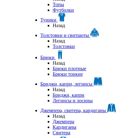
Топы
Футболки
Туники
Назад
Толстовки и свитшоты
Назад
Толстовки
Брюки
Назад
Брюки плотные
Брюки тонкие
Бриджи, капри, легинсы
Назад
Бриджи, капри
Легинсы и лосины
Джемпера, свитера, кардиганы
Назад
Джемпера
Кардиганы
Свитера