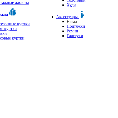
Толстовки
отажные жилеты
Худи
дежда
Аксессуары
Назад
сезонные куртки
Подтяжки
е куртки
Ремни
овки
Галстуки
совые куртки