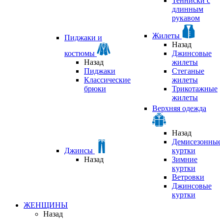
Тенниски с
длинным
рукавом
Жилеты
Пиджаки и
Назад
костюмы
Джинсовые
Назад
жилеты
Пиджаки
Стеганые
Классические
жилеты
брюки
Трикотажные
жилеты
Верхняя одежда
Назад
Демисезонны
Джинсы
куртки
Назад
Зимние
куртки
Ветровки
Джинсовые
куртки
ЖЕНЩИНЫ
Назад