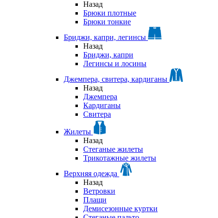
Назад
Брюки плотные
Брюки тонкие
Бриджи, капри, легинсы
Назад
Бриджи, капри
Легинсы и лосины
Джемпера, свитера, кардиганы
Назад
Джемпера
Кардиганы
Свитера
Жилеты
Назад
Стеганые жилеты
Трикотажные жилеты
Верхняя одежда
Назад
Ветровки
Плащи
Демисезонные куртки
Стеганые пальто