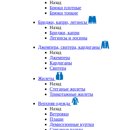
Назад
Брюки плотные
Брюки тонкие
Бриджи, капри, легинсы
Назад
Бриджи, капри
Легинсы и лосины
Джемпера, свитера, кардиганы
Назад
Джемпера
Кардиганы
Свитера
Жилеты
Назад
Стеганые жилеты
Трикотажные жилеты
Верхняя одежда
Назад
Ветровки
Плащи
Демисезонные куртки
Стеганые пальто