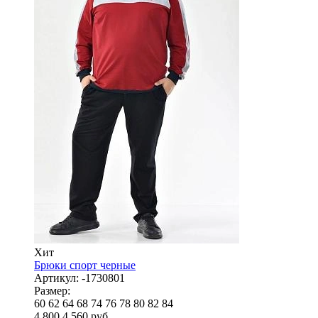
Хит
Брюки спорт черные
Артикул:
-1730801
Размер:
60
62
64
68
74
76
78
80
82
84
4 800
4 560
руб