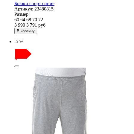
Брюки спорт синие
Артикул:
23480815
Размер:
60
64
68
70
72
3 990
3 791
руб
В корзину
-5 %