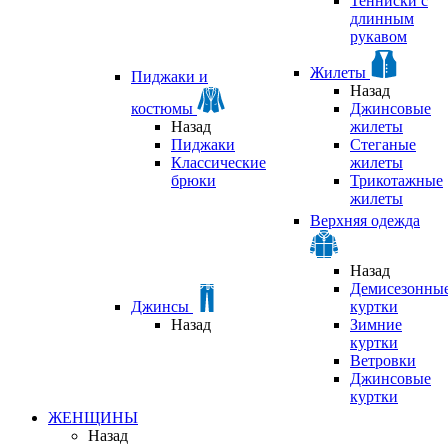
Тенниски с
длинным
рукавом
Жилеты
Пиджаки и
Назад
костюмы
Джинсовые
Назад
жилеты
Пиджаки
Стеганые
Классические
жилеты
брюки
Трикотажные
жилеты
Верхняя одежда
Назад
Демисезонны
Джинсы
куртки
Назад
Зимние
куртки
Ветровки
Джинсовые
куртки
ЖЕНЩИНЫ
Назад