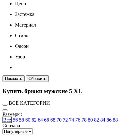
Цена
Застёжка
Материал
Стиль
Фасон
Узор
Купить брюки мужские 5 XL
ВСЕ КАТЕГОРИИ
Размеры:
Все
56
58
60
62
64
66
68
70
72
74
76
78
80
82
84
86
88
Сначала