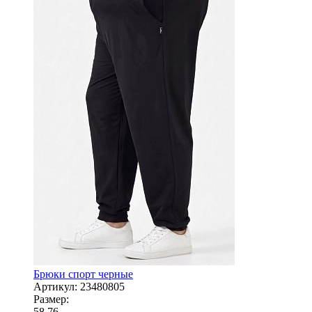
Брюки спорт черные
Артикул:
23480805
Размер:
58
76