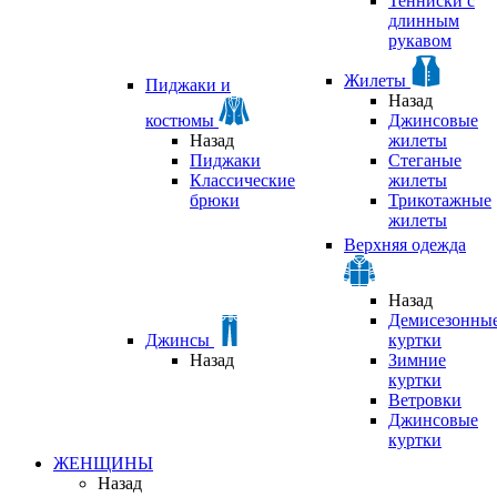
Тенниски с
длинным
рукавом
Жилеты
Пиджаки и
Назад
костюмы
Джинсовые
Назад
жилеты
Пиджаки
Стеганые
Классические
жилеты
брюки
Трикотажные
жилеты
Верхняя одежда
Назад
Демисезонны
Джинсы
куртки
Назад
Зимние
куртки
Ветровки
Джинсовые
куртки
ЖЕНЩИНЫ
Назад