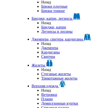
Назад
Брюки плотные
Брюки тонкие
Бриджи, капри, легинсы
Назад
Бриджи, капри
Легинсы и лосины
Джемпера, свитера, кардиганы
Назад
Джемпера
Кардиганы
Свитера
Жилеты
Назад
Стеганые жилеты
Трикотажные жилеты
Верхняя одежда
Назад
Ветровки
Плащи
Демисезонные куртки
Стеганые пальто