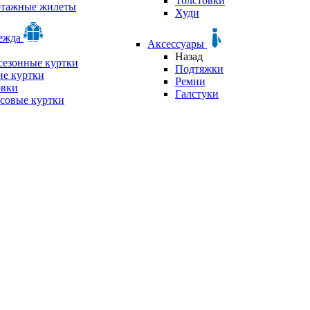
Толстовки
отажные жилеты
Худи
дежда
Аксессуары
Назад
сезонные куртки
Подтяжки
е куртки
Ремни
овки
Галстуки
совые куртки