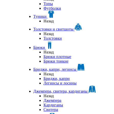
Топы
Футболки
Туники
Назад
Толстовки и свитшоты
Назад
Толстовки
Брюки
Назад
Брюки плотные
Брюки тонкие
Бриджи, капри, легинсы
Назад
Бриджи, капри
Легинсы и лосины
Джемпера, свитера, кардиганы
Назад
Джемпера
Кардиганы
Свитера