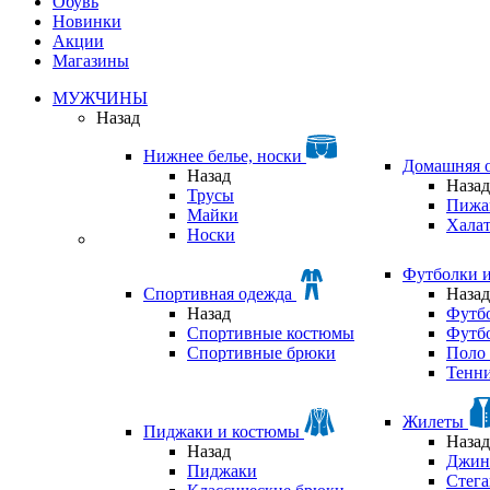
Обувь
Новинки
Акции
Магазины
МУЖЧИНЫ
Назад
Нижнее белье, носки
Домашняя 
Назад
Назад
Трусы
Пижа
Майки
Хала
Носки
Футболки 
Спортивная одежда
Назад
Назад
Футб
Спортивные костюмы
Футб
Спортивные брюки
Поло 
Тенни
Жилеты
Пиджаки и костюмы
Назад
Назад
Джин
Пиджаки
Стег