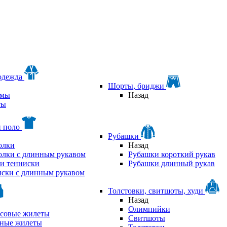
одежда
Шорты, бриджи
мы
Назад
ты
и поло
Рубашки
олки
Назад
олки с длинным рукавом
Рубашки короткий рукав
и тенниски
Рубашки длинный рукав
ски с длинным рукавом
Толстовки, свитшоты, худи
Назад
Олимпийки
совые жилеты
Свитшоты
аные жилеты