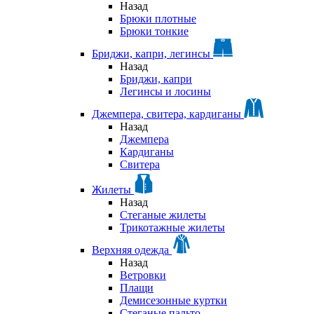
Назад
Брюки плотные
Брюки тонкие
Бриджи, капри, легинсы
Назад
Бриджи, капри
Легинсы и лосины
Джемпера, свитера, кардиганы
Назад
Джемпера
Кардиганы
Свитера
Жилеты
Назад
Стеганые жилеты
Трикотажные жилеты
Верхняя одежда
Назад
Ветровки
Плащи
Демисезонные куртки
Стеганые пальто