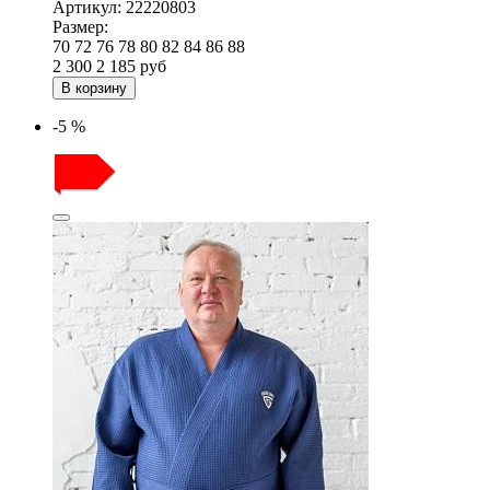
Артикул:
22220803
Размер:
70
72
76
78
80
82
84
86
88
2 300
2 185
руб
В корзину
-5 %