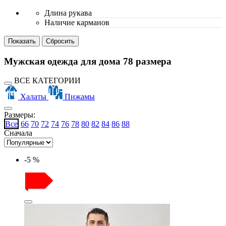
Длина рукава
Наличие карманов
Мужская одежда для дома 78 размера
ВСЕ КАТЕГОРИИ
Халаты
Пижамы
Размеры:
Все
66
70
72
74
76
78
80
82
84
86
88
Сначала
-5 %