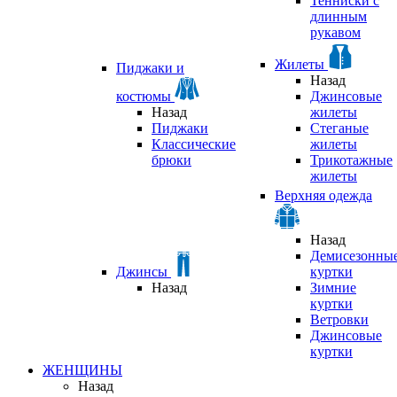
Тенниски с
длинным
рукавом
Жилеты
Пиджаки и
Назад
костюмы
Джинсовые
Назад
жилеты
Пиджаки
Стеганые
Классические
жилеты
брюки
Трикотажные
жилеты
Верхняя одежда
Назад
Демисезонны
Джинсы
куртки
Назад
Зимние
куртки
Ветровки
Джинсовые
куртки
ЖЕНЩИНЫ
Назад