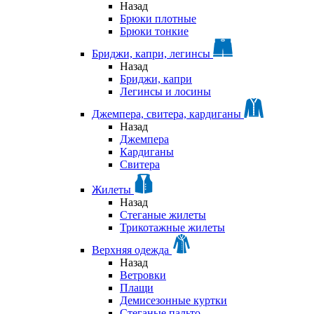
Назад
Брюки плотные
Брюки тонкие
Бриджи, капри, легинсы
Назад
Бриджи, капри
Легинсы и лосины
Джемпера, свитера, кардиганы
Назад
Джемпера
Кардиганы
Свитера
Жилеты
Назад
Стеганые жилеты
Трикотажные жилеты
Верхняя одежда
Назад
Ветровки
Плащи
Демисезонные куртки
Стеганые пальто