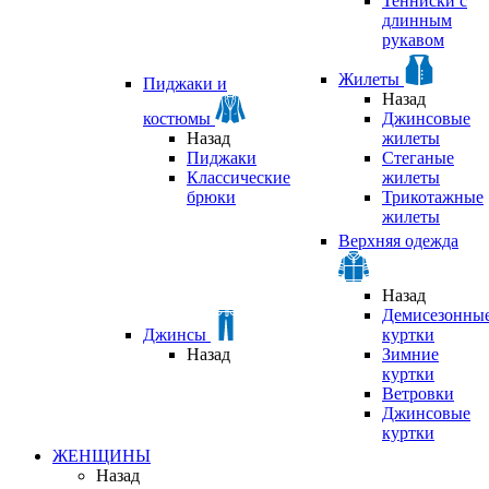
Тенниски с
длинным
рукавом
Жилеты
Пиджаки и
Назад
костюмы
Джинсовые
Назад
жилеты
Пиджаки
Стеганые
Классические
жилеты
брюки
Трикотажные
жилеты
Верхняя одежда
Назад
Демисезонны
Джинсы
куртки
Назад
Зимние
куртки
Ветровки
Джинсовые
куртки
ЖЕНЩИНЫ
Назад