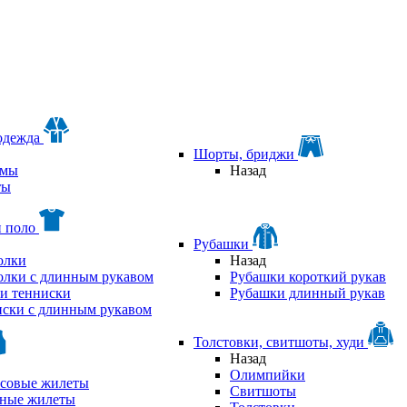
одежда
Шорты, бриджи
мы
Назад
ты
и поло
Рубашки
олки
Назад
олки с длинным рукавом
Рубашки короткий рукав
и тенниски
Рубашки длинный рукав
ски с длинным рукавом
Толстовки, свитшоты, худи
Назад
Олимпийки
совые жилеты
Свитшоты
аные жилеты