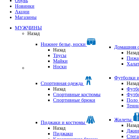
Обувь
Новинки
Акции
Магазины
МУЖЧИНЫ
Назад
Нижнее белье, носки
Домашняя 
Назад
Назад
Трусы
Пижа
Майки
Хала
Носки
Футболки 
Спортивная одежда
Назад
Назад
Футб
Спортивные костюмы
Футб
Спортивные брюки
Поло 
Тенни
Жилеты
Пиджаки и костюмы
Назад
Назад
Джин
Пиджаки
Стег