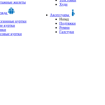
Толстовки
отажные жилеты
Худи
дежда
Аксессуары
Назад
сезонные куртки
Подтяжки
е куртки
Ремни
овки
Галстуки
совые куртки