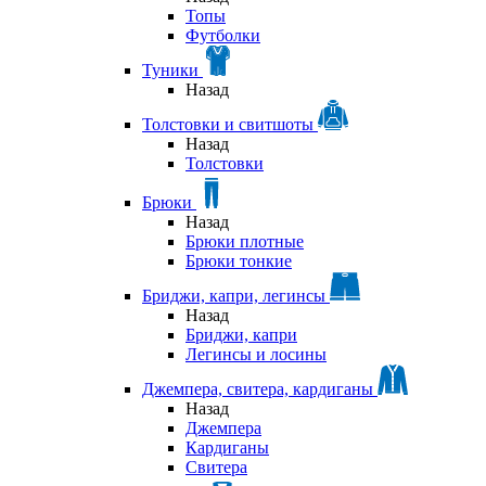
Топы
Футболки
Туники
Назад
Толстовки и свитшоты
Назад
Толстовки
Брюки
Назад
Брюки плотные
Брюки тонкие
Бриджи, капри, легинсы
Назад
Бриджи, капри
Легинсы и лосины
Джемпера, свитера, кардиганы
Назад
Джемпера
Кардиганы
Свитера