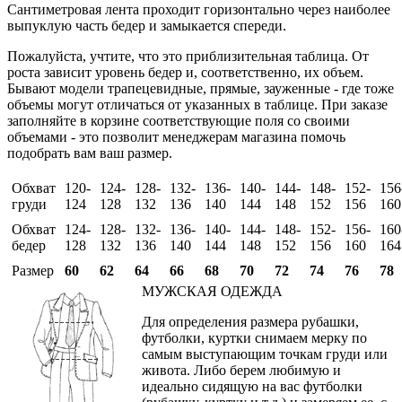
Сантиметровая лента проходит горизонтально через наиболее
выпуклую часть бедер и замыкается спереди.
Пожалуйста, учтите, что это приблизительная таблица. От
роста зависит уровень бедер и, соответственно, их объем.
Бывают модели трапецевидные, прямые, зауженные - где тоже
объемы могут отличаться от указанных в таблице. При заказе
заполняйте в корзине соответствующие поля со своими
объемами - это позволит менеджерам магазина помочь
подобрать вам ваш размер.
Обхват
120-
124-
128-
132-
136-
140-
144-
148-
152-
156
груди
124
128
132
136
140
144
148
152
156
160
Обхват
124-
128-
132-
136-
140-
144-
148-
152-
156-
160
бедер
128
132
136
140
144
148
152
156
160
164
Размер
60
62
64
66
68
70
72
74
76
78
МУЖСКАЯ ОДЕЖДА
Для определения размера рубашки,
футболки, куртки снимаем мерку по
самым выступающим точкам груди или
живота. Либо берем любимую и
идеально сидящую на вас футболки