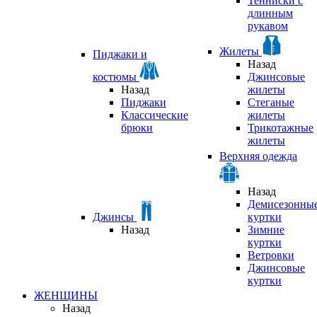
Тенниски с
длинным
рукавом
Жилеты
Пиджаки и
Назад
костюмы
Джинсовые
Назад
жилеты
Пиджаки
Стеганые
Классические
жилеты
брюки
Трикотажные
жилеты
Верхняя одежда
Назад
Демисезонны
Джинсы
куртки
Назад
Зимние
куртки
Ветровки
Джинсовые
куртки
ЖЕНЩИНЫ
Назад