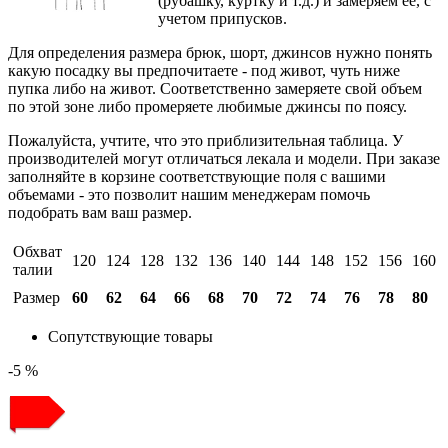
(рубашку, куртку и т.д.) и замеряем ее, с
учетом припусков.
Для определения размера брюк, шорт, джинсов нужно понять
какую посадку вы предпочитаете - под живот, чуть ниже
пупка либо на живот. Соответственно замеряете свой объем
по этой зоне либо промеряете любимые джинсы по поясу.
Пожалуйста, учтите, что это приблизительная таблица. У
производителей могут отличаться лекала и модели. При заказе
заполняйте в корзине соответствующие поля с вашими
объемами - это позволит нашим менеджерам помочь
подобрать вам ваш размер.
Обхват
120
124
128
132
136
140
144
148
152
156
160
талии
Размер
60
62
64
66
68
70
72
74
76
78
80
Сопутствующие товары
-5 %