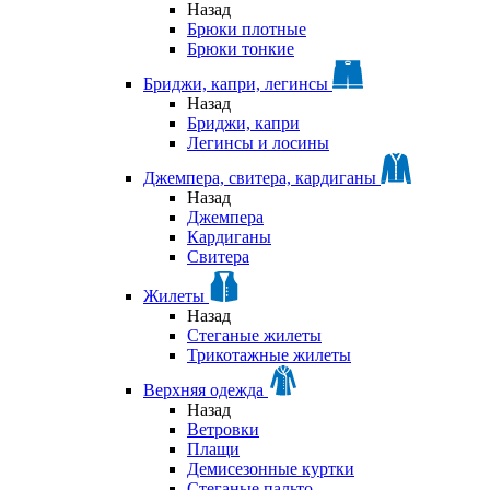
Назад
Брюки плотные
Брюки тонкие
Бриджи, капри, легинсы
Назад
Бриджи, капри
Легинсы и лосины
Джемпера, свитера, кардиганы
Назад
Джемпера
Кардиганы
Свитера
Жилеты
Назад
Стеганые жилеты
Трикотажные жилеты
Верхняя одежда
Назад
Ветровки
Плащи
Демисезонные куртки
Стеганые пальто