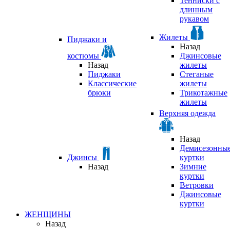
Тенниски с
длинным
рукавом
Жилеты
Пиджаки и
Назад
костюмы
Джинсовые
Назад
жилеты
Пиджаки
Стеганые
Классические
жилеты
брюки
Трикотажные
жилеты
Верхняя одежда
Назад
Демисезонны
Джинсы
куртки
Назад
Зимние
куртки
Ветровки
Джинсовые
куртки
ЖЕНЩИНЫ
Назад