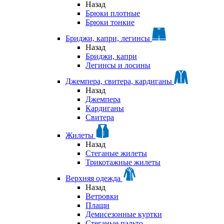
Назад
Брюки плотные
Брюки тонкие
Бриджи, капри, легинсы
Назад
Бриджи, капри
Легинсы и лосины
Джемпера, свитера, кардиганы
Назад
Джемпера
Кардиганы
Свитера
Жилеты
Назад
Стеганые жилеты
Трикотажные жилеты
Верхняя одежда
Назад
Ветровки
Плащи
Демисезонные куртки
Стеганые пальто