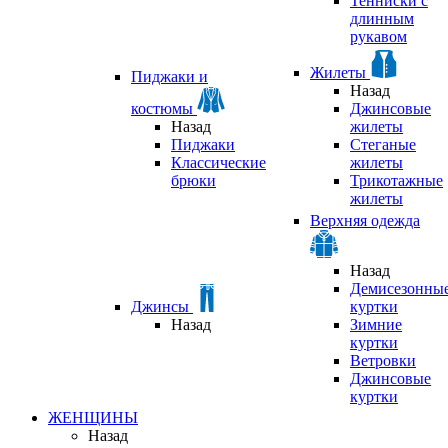
Тенниски с
длинным
рукавом
Жилеты
Пиджаки и
Назад
костюмы
Джинсовые
Назад
жилеты
Пиджаки
Стеганые
Классические
жилеты
брюки
Трикотажные
жилеты
Верхняя одежда
Назад
Демисезонны
Джинсы
куртки
Назад
Зимние
куртки
Ветровки
Джинсовые
куртки
ЖЕНЩИНЫ
Назад