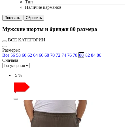
Тип
Наличие карманов
Мужские шорты и бриджи 80 размера
ВСЕ КАТЕГОРИИ
Размеры:
Все
56
58
60
62
64
66
68
70
72
74
76
78
80
82
84
86
Сначала
-5 %