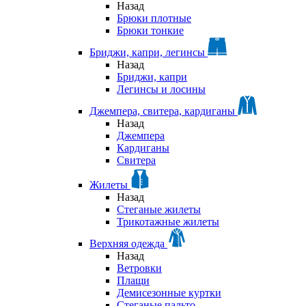
Назад
Брюки плотные
Брюки тонкие
Бриджи, капри, легинсы
Назад
Бриджи, капри
Легинсы и лосины
Джемпера, свитера, кардиганы
Назад
Джемпера
Кардиганы
Свитера
Жилеты
Назад
Стеганые жилеты
Трикотажные жилеты
Верхняя одежда
Назад
Ветровки
Плащи
Демисезонные куртки
Стеганые пальто