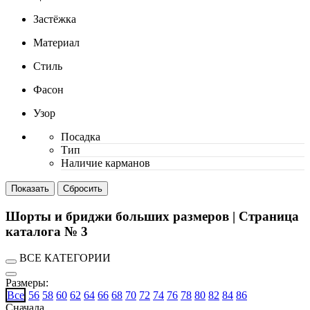
Застёжка
Материал
Стиль
Фасон
Узор
Посадка
Тип
Наличие карманов
Шорты и бриджи больших размеров | Cтраница
каталога № 3
ВСЕ КАТЕГОРИИ
Размеры:
Все
56
58
60
62
64
66
68
70
72
74
76
78
80
82
84
86
Сначала