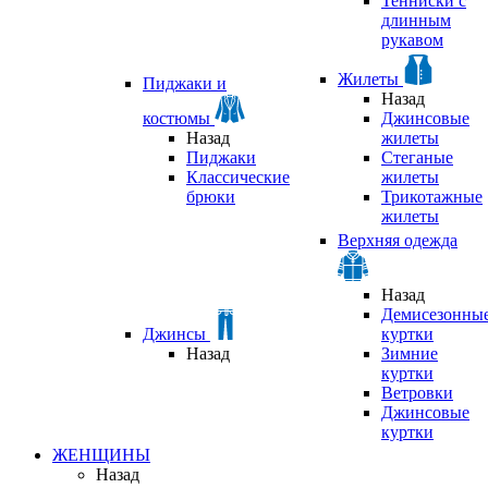
Тенниски с
длинным
рукавом
Жилеты
Пиджаки и
Назад
костюмы
Джинсовые
Назад
жилеты
Пиджаки
Стеганые
Классические
жилеты
брюки
Трикотажные
жилеты
Верхняя одежда
Назад
Демисезонны
Джинсы
куртки
Назад
Зимние
куртки
Ветровки
Джинсовые
куртки
ЖЕНЩИНЫ
Назад