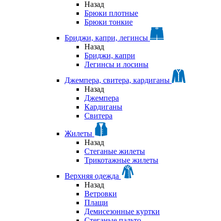
Назад
Брюки плотные
Брюки тонкие
Бриджи, капри, легинсы
Назад
Бриджи, капри
Легинсы и лосины
Джемпера, свитера, кардиганы
Назад
Джемпера
Кардиганы
Свитера
Жилеты
Назад
Стеганые жилеты
Трикотажные жилеты
Верхняя одежда
Назад
Ветровки
Плащи
Демисезонные куртки
Стеганые пальто