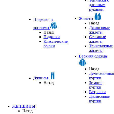
Тенниски с
длинным
рукавом
Жилеты
Пиджаки и
Назад
костюмы
Джинсовые
Назад
жилеты
Пиджаки
Стеганые
Классические
жилеты
брюки
Трикотажные
жилеты
Верхняя одежда
Назад
Демисезонны
Джинсы
куртки
Назад
Зимние
куртки
Ветровки
Джинсовые
куртки
ЖЕНЩИНЫ
Назад