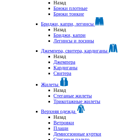
Назад
Брюки плотные
Брюки тонкие
Бриджи, капри, легинсы
Назад
Бриджи, капри
Легинсы и лосины
Джемпера, свитера, кардиганы
Назад
Джемпера
Кардиганы
Свитера
Жилеты
Назад
Стеганые жилеты
Трикотажные жилеты
Верхняя одежда
Назад
Ветровки
Плащи
Демисезонные куртки
Стеганые пальто