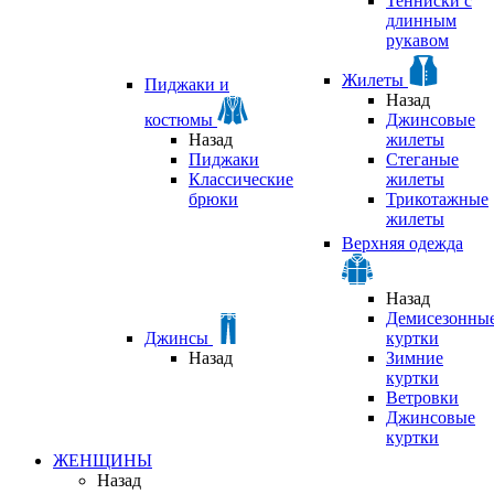
Тенниски с
длинным
рукавом
Жилеты
Пиджаки и
Назад
костюмы
Джинсовые
Назад
жилеты
Пиджаки
Стеганые
Классические
жилеты
брюки
Трикотажные
жилеты
Верхняя одежда
Назад
Демисезонны
Джинсы
куртки
Назад
Зимние
куртки
Ветровки
Джинсовые
куртки
ЖЕНЩИНЫ
Назад