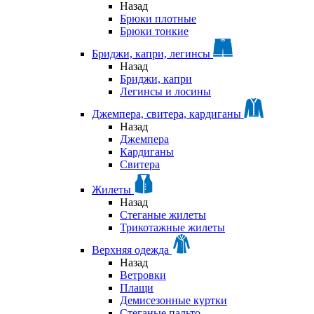
Назад
Брюки плотные
Брюки тонкие
Бриджи, капри, легинсы
Назад
Бриджи, капри
Легинсы и лосины
Джемпера, свитера, кардиганы
Назад
Джемпера
Кардиганы
Свитера
Жилеты
Назад
Стеганые жилеты
Трикотажные жилеты
Верхняя одежда
Назад
Ветровки
Плащи
Демисезонные куртки
Стеганые пальто