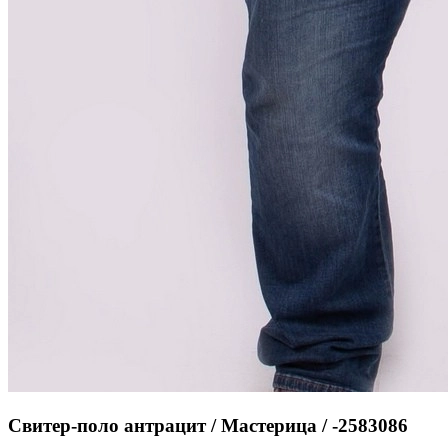
Свитер-поло антрацит / Мастерица / -2583086