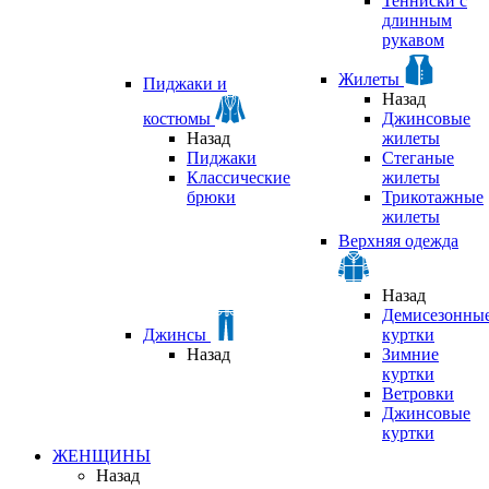
Тенниски с
длинным
рукавом
Жилеты
Пиджаки и
Назад
костюмы
Джинсовые
Назад
жилеты
Пиджаки
Стеганые
Классические
жилеты
брюки
Трикотажные
жилеты
Верхняя одежда
Назад
Демисезонны
Джинсы
куртки
Назад
Зимние
куртки
Ветровки
Джинсовые
куртки
ЖЕНЩИНЫ
Назад