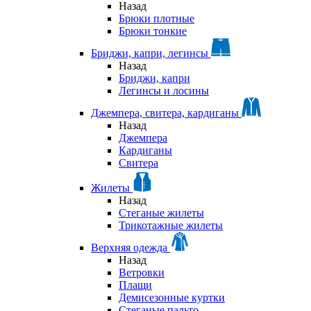
Назад
Брюки плотные
Брюки тонкие
Бриджи, капри, легинсы
Назад
Бриджи, капри
Легинсы и лосины
Джемпера, свитера, кардиганы
Назад
Джемпера
Кардиганы
Свитера
Жилеты
Назад
Стеганые жилеты
Трикотажные жилеты
Верхняя одежда
Назад
Ветровки
Плащи
Демисезонные куртки
Стеганые пальто