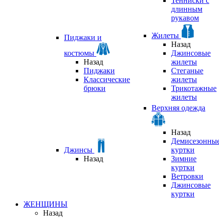
Тенниски с
длинным
рукавом
Жилеты
Пиджаки и
Назад
костюмы
Джинсовые
Назад
жилеты
Пиджаки
Стеганые
Классические
жилеты
брюки
Трикотажные
жилеты
Верхняя одежда
Назад
Демисезонны
Джинсы
куртки
Назад
Зимние
куртки
Ветровки
Джинсовые
куртки
ЖЕНЩИНЫ
Назад