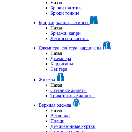
Назад
Брюки плотные
Брюки тонкие
Бриджи, капри, легинсы
Назад
Бриджи, капри
Легинсы и лосины
Джемпера, свитера, кардиганы
Назад
Джемпера
Кардиганы
Свитера
Жилеты
Назад
Стеганые жилеты
Трикотажные жилеты
Верхняя одежда
Назад
Ветровки
Плащи
Демисезонные куртки
Стеганые пальто