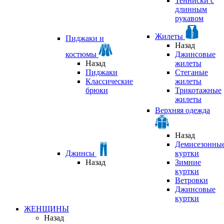
Тенниски с
длинным
рукавом
Жилеты
Пиджаки и
Назад
костюмы
Джинсовые
Назад
жилеты
Пиджаки
Стеганые
Классические
жилеты
брюки
Трикотажные
жилеты
Верхняя одежда
Назад
Демисезонны
Джинсы
куртки
Назад
Зимние
куртки
Ветровки
Джинсовые
куртки
ЖЕНЩИНЫ
Назад