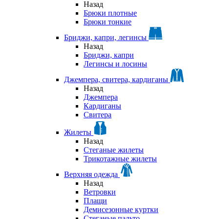
Назад
Брюки плотные
Брюки тонкие
Бриджи, капри, легинсы
Назад
Бриджи, капри
Легинсы и лосины
Джемпера, свитера, кардиганы
Назад
Джемпера
Кардиганы
Свитера
Жилеты
Назад
Стеганые жилеты
Трикотажные жилеты
Верхняя одежда
Назад
Ветровки
Плащи
Демисезонные куртки
Стеганые пальто