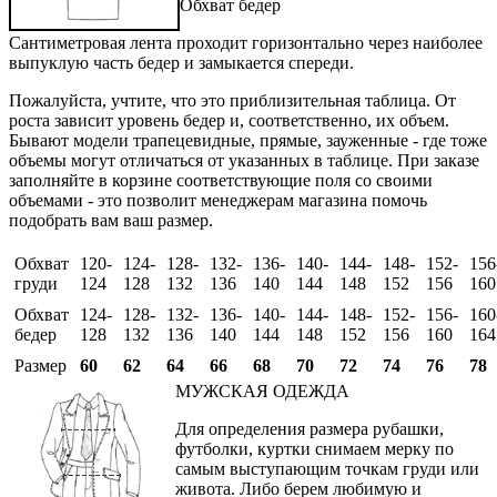
Обхват бедер
Сантиметровая лента проходит горизонтально через наиболее
выпуклую часть бедер и замыкается спереди.
Пожалуйста, учтите, что это приблизительная таблица. От
роста зависит уровень бедер и, соответственно, их объем.
Бывают модели трапецевидные, прямые, зауженные - где тоже
объемы могут отличаться от указанных в таблице. При заказе
заполняйте в корзине соответствующие поля со своими
объемами - это позволит менеджерам магазина помочь
подобрать вам ваш размер.
Обхват
120-
124-
128-
132-
136-
140-
144-
148-
152-
156
груди
124
128
132
136
140
144
148
152
156
160
Обхват
124-
128-
132-
136-
140-
144-
148-
152-
156-
160
бедер
128
132
136
140
144
148
152
156
160
164
Размер
60
62
64
66
68
70
72
74
76
78
МУЖСКАЯ ОДЕЖДА
Для определения размера рубашки,
футболки, куртки снимаем мерку по
самым выступающим точкам груди или
живота. Либо берем любимую и