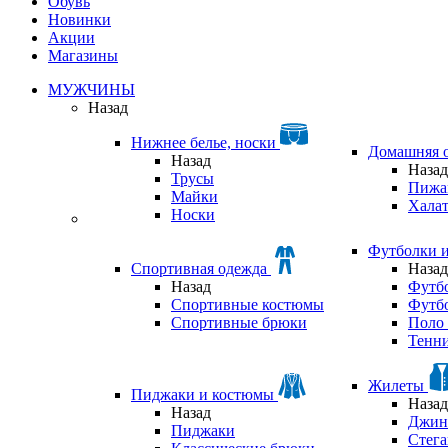
Обувь
Новинки
Акции
Магазины
МУЖЧИНЫ
Назад
Нижнее белье, носки
Домашняя 
Назад
Назад
Трусы
Пижа
Майки
Хала
Носки
Футболки 
Спортивная одежда
Назад
Назад
Футб
Спортивные костюмы
Футб
Спортивные брюки
Поло 
Тенни
Жилеты
Пиджаки и костюмы
Назад
Назад
Джин
Пиджаки
Стег