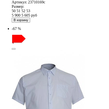
Артикул:
23710169с
Размер:
50
51
52
53
5 900
5 605
руб
В корзину
-67 %