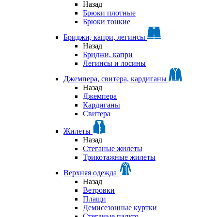
Назад
Брюки плотные
Брюки тонкие
Бриджи, капри, легинсы
Назад
Бриджи, капри
Легинсы и лосины
Джемпера, свитера, кардиганы
Назад
Джемпера
Кардиганы
Свитера
Жилеты
Назад
Стеганые жилеты
Трикотажные жилеты
Верхняя одежда
Назад
Ветровки
Плащи
Демисезонные куртки
Стеганые пальто