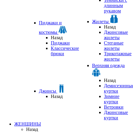
Тенниски с
длинным
рукавом
Жилеты
Пиджаки и
Назад
костюмы
Джинсовые
Назад
жилеты
Пиджаки
Стеганые
Классические
жилеты
брюки
Трикотажные
жилеты
Верхняя одежда
Назад
Демисезонны
Джинсы
куртки
Назад
Зимние
куртки
Ветровки
Джинсовые
куртки
ЖЕНЩИНЫ
Назад