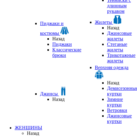
Тенниски с
длинным
рукавом
Жилеты
Пиджаки и
Назад
костюмы
Джинсовые
Назад
жилеты
Пиджаки
Стеганые
Классические
жилеты
брюки
Трикотажные
жилеты
Верхняя одежда
Назад
Демисезонны
Джинсы
куртки
Назад
Зимние
куртки
Ветровки
Джинсовые
куртки
ЖЕНЩИНЫ
Назад