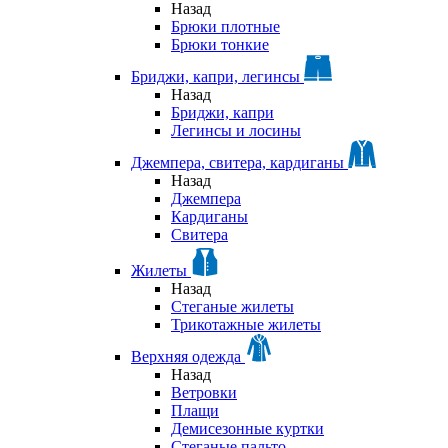
Назад
Брюки плотные
Брюки тонкие
Бриджи, капри, легинсы
Назад
Бриджи, капри
Легинсы и лосины
Джемпера, свитера, кардиганы
Назад
Джемпера
Кардиганы
Свитера
Жилеты
Назад
Стеганые жилеты
Трикотажные жилеты
Верхняя одежда
Назад
Ветровки
Плащи
Демисезонные куртки
Стеганые пальто