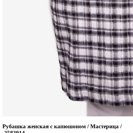
Рубашка женская с капюшоном / Мастерица /
-2583914