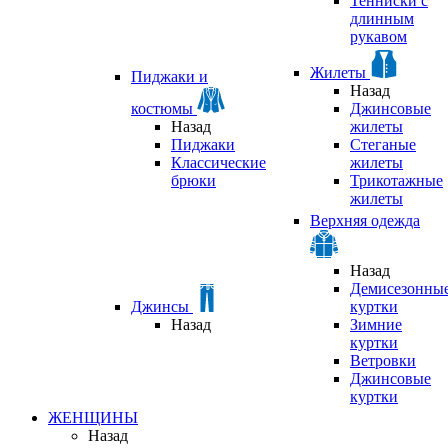
Тенниски с
длинным
рукавом
Жилеты
Пиджаки и
Назад
костюмы
Джинсовые
Назад
жилеты
Пиджаки
Стеганые
Классические
жилеты
брюки
Трикотажные
жилеты
Верхняя одежда
Назад
Демисезонны
Джинсы
куртки
Назад
Зимние
куртки
Ветровки
Джинсовые
куртки
ЖЕНЩИНЫ
Назад