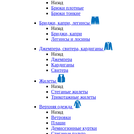
Назад
Брюки плотные
Брюки тонкие
Бриджи, капри, легинсы
Назад
Бриджи, капри
Легинсы и лосины
Джемпера, свитера, кардиганы
Назад
Джемпера
Кардиганы
Свитера
Жилеты
Назад
Стеганые жилеты
Трикотажные жилеты
Верхняя одежда
Назад
Ветровки
Плащи
Демисезонные куртки
Стеганые пальто