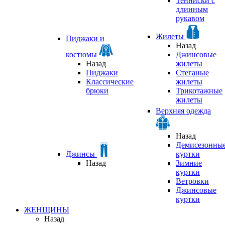
Тенниски с
длинным
рукавом
Жилеты
Пиджаки и
Назад
костюмы
Джинсовые
Назад
жилеты
Пиджаки
Стеганые
Классические
жилеты
брюки
Трикотажные
жилеты
Верхняя одежда
Назад
Демисезонны
Джинсы
куртки
Назад
Зимние
куртки
Ветровки
Джинсовые
куртки
ЖЕНЩИНЫ
Назад