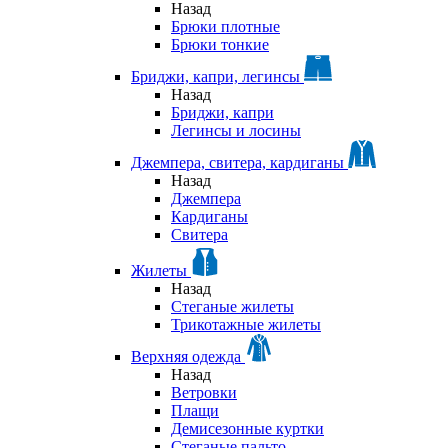
Назад
Брюки плотные
Брюки тонкие
Бриджи, капри, легинсы
Назад
Бриджи, капри
Легинсы и лосины
Джемпера, свитера, кардиганы
Назад
Джемпера
Кардиганы
Свитера
Жилеты
Назад
Стеганые жилеты
Трикотажные жилеты
Верхняя одежда
Назад
Ветровки
Плащи
Демисезонные куртки
Стеганые пальто