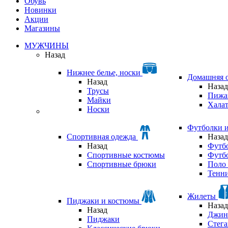
Обувь
Новинки
Акции
Магазины
МУЖЧИНЫ
Назад
Нижнее белье, носки
Домашняя 
Назад
Назад
Трусы
Пижа
Майки
Хала
Носки
Футболки 
Спортивная одежда
Назад
Назад
Футб
Спортивные костюмы
Футб
Спортивные брюки
Поло 
Тенни
Жилеты
Пиджаки и костюмы
Назад
Назад
Джин
Пиджаки
Стег