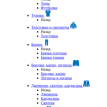
Топы
Футболки
Туники
Назад
Толстовки и свитшоты
Назад
Толстовки
Брюки
Назад
Брюки плотные
Брюки тонкие
Бриджи, капри, легинсы
Назад
Бриджи, капри
Легинсы и лосины
Джемпера, свитера, кардиганы
Назад
Джемпера
Кардиганы
Свитера