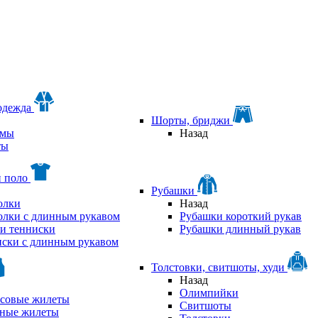
одежда
Шорты, бриджи
мы
Назад
ты
и поло
Рубашки
олки
Назад
олки с длинным рукавом
Рубашки короткий рукав
и тенниски
Рубашки длинный рукав
ски с длинным рукавом
Толстовки, свитшоты, худи
Назад
Олимпийки
совые жилеты
Свитшоты
аные жилеты