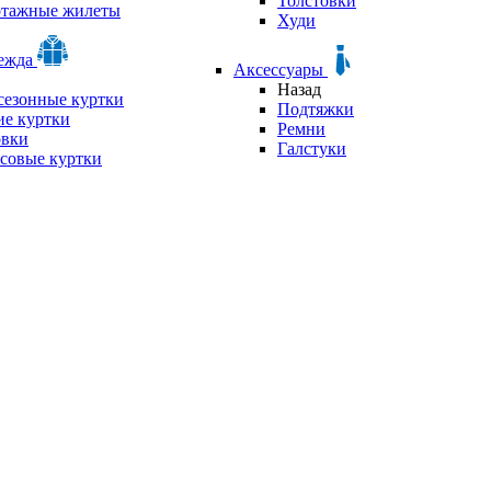
Толстовки
отажные жилеты
Худи
дежда
Аксессуары
Назад
сезонные куртки
Подтяжки
е куртки
Ремни
овки
Галстуки
совые куртки