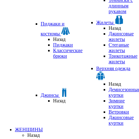
Тенниски с
длинным
рукавом
Жилеты
Пиджаки и
Назад
костюмы
Джинсовые
Назад
жилеты
Пиджаки
Стеганые
Классические
жилеты
брюки
Трикотажные
жилеты
Верхняя одежда
Назад
Демисезонны
Джинсы
куртки
Назад
Зимние
куртки
Ветровки
Джинсовые
куртки
ЖЕНЩИНЫ
Назад