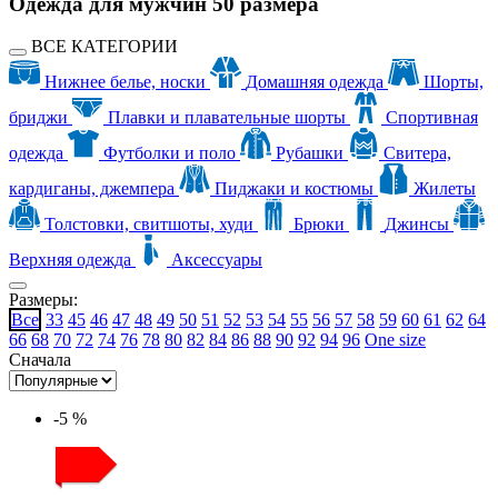
Одежда для мужчин 50 размера
ВСЕ КАТЕГОРИИ
Нижнее белье, носки
Домашняя одежда
Шорты,
бриджи
Плавки и плавательные шорты
Спортивная
одежда
Футболки и поло
Рубашки
Свитера,
кардиганы, джемпера
Пиджаки и костюмы
Жилеты
Толстовки, свитшоты, худи
Брюки
Джинсы
Верхняя одежда
Аксессуары
Размеры:
Все
33
45
46
47
48
49
50
51
52
53
54
55
56
57
58
59
60
61
62
64
66
68
70
72
74
76
78
80
82
84
86
88
90
92
94
96
One size
Сначала
-5 %