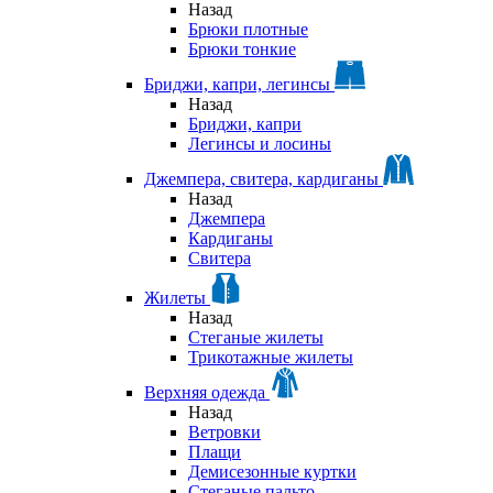
Назад
Брюки плотные
Брюки тонкие
Бриджи, капри, легинсы
Назад
Бриджи, капри
Легинсы и лосины
Джемпера, свитера, кардиганы
Назад
Джемпера
Кардиганы
Свитера
Жилеты
Назад
Стеганые жилеты
Трикотажные жилеты
Верхняя одежда
Назад
Ветровки
Плащи
Демисезонные куртки
Стеганые пальто