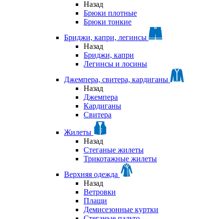
Назад
Брюки плотные
Брюки тонкие
Бриджи, капри, легинсы
Назад
Бриджи, капри
Легинсы и лосины
Джемпера, свитера, кардиганы
Назад
Джемпера
Кардиганы
Свитера
Жилеты
Назад
Стеганые жилеты
Трикотажные жилеты
Верхняя одежда
Назад
Ветровки
Плащи
Демисезонные куртки
Стеганые пальто