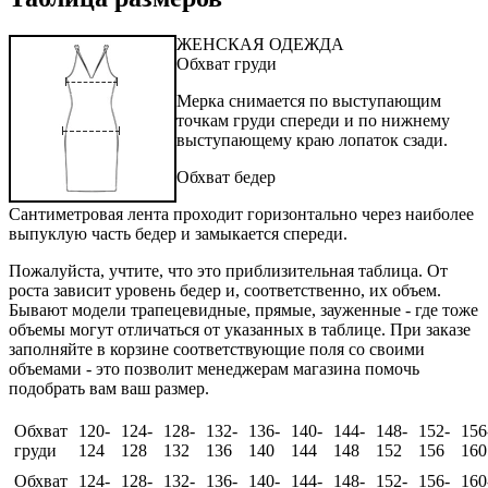
ЖЕНСКАЯ ОДЕЖДА
Обхват груди
Мерка снимается по выступающим
точкам груди спереди и по нижнему
выступающему краю лопаток сзади.
Обхват бедер
Сантиметровая лента проходит горизонтально через наиболее
выпуклую часть бедер и замыкается спереди.
Пожалуйста, учтите, что это приблизительная таблица. От
роста зависит уровень бедер и, соответственно, их объем.
Бывают модели трапецевидные, прямые, зауженные - где тоже
объемы могут отличаться от указанных в таблице. При заказе
заполняйте в корзине соответствующие поля со своими
объемами - это позволит менеджерам магазина помочь
подобрать вам ваш размер.
Обхват
120-
124-
128-
132-
136-
140-
144-
148-
152-
156
груди
124
128
132
136
140
144
148
152
156
160
Обхват
124-
128-
132-
136-
140-
144-
148-
152-
156-
160