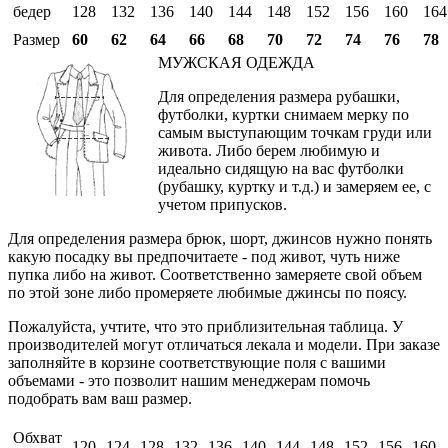
бедер
128
132
136
140
144
148
152
156
160
164
Размер
60
62
64
66
68
70
72
74
76
78
МУЖСКАЯ ОДЕЖДА
Для определения размера рубашки,
футболки, куртки снимаем мерку по
самым выступающим точкам груди или
живота. Либо берем любимую и
идеально сидящую на вас футболки
(рубашку, куртку и т.д.) и замеряем ее, с
учетом припусков.
Для определения размера брюк, шорт, джинсов нужно понять
какую посадку вы предпочитаете - под живот, чуть ниже
пупка либо на живот. Соответственно замеряете свой объем
по этой зоне либо промеряете любимые джинсы по поясу.
Пожалуйста, учтите, что это приблизительная таблица. У
производителей могут отличаться лекала и модели. При заказе
заполняйте в корзине соответствующие поля с вашими
объемами - это позволит нашим менеджерам помочь
подобрать вам ваш размер.
Обхват
120
124
128
132
136
140
144
148
152
156
160