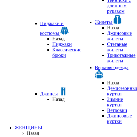
Тенниски с
длинным
рукавом
Жилеты
Пиджаки и
Назад
костюмы
Джинсовые
Назад
жилеты
Пиджаки
Стеганые
Классические
жилеты
брюки
Трикотажные
жилеты
Верхняя одежда
Назад
Демисезонны
Джинсы
куртки
Назад
Зимние
куртки
Ветровки
Джинсовые
куртки
ЖЕНЩИНЫ
Назад